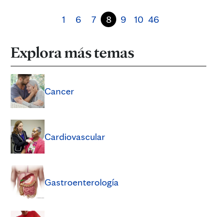
1
6
7
8
9
10
46
Explora más temas
Cancer
Cardiovascular
Gastroenterología