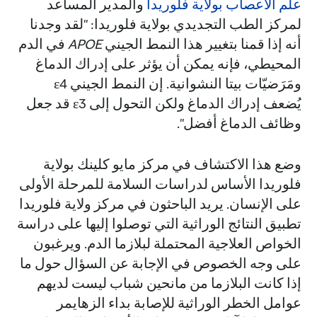
علم الأعصاب بولاية فلوريدا
والمدير المساعد
لمركز الطب التجديدي بولاية فلوريدا: "لقد وجدنا
أنه إذا قمنا بتغيير هذا النمط الجيني
APOE
في الدم
المحيطي، فإنه يمكن أن يؤثر على إدراك الدماغ
ومَرَضيّات بيتا النشوانية. إن النمط الجيني ε4
يُضعف إدراك الدماغ ولكن التحول إلى ε3 قد جعل
وظائف الدماغ أفضل".
وضع هذا الاكتشاف في مركز مايو كلينك بولاية
فلوريدا الأساس لدراسات السلامة للمرحلة الأولى
على الإنسان. يريد الباحثون في مركز ولاية فلوريدا
تطبيق النتائج الوراثية التي توصلوا إليها على دراسة
الخواص العلاجية المحتملة لبلازما الدم. ويرغبون
على وجه الخصوص في الإجابة عن السؤال حول ما
إذا كانت البلازما من مانحين شباب ليست لديهم
عوامل الخطر الوراثية للإصابة بداء الزهايمر