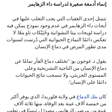
إنماء أدمغة صغيرة لدراسة داء الزهايمر
تتمثل إحدى العقبات التي يجب التغلب عليها في
أبحاث داء الزهايمر في عدم وجود نموذج يمكن فيه
دراسة لويحات بيتا النشوانية وحُبَيْكات تاو معًا. لا
تعكس دائمًا النماذج الحيوانية التي دُرست لسنوات
مدى تطور المرض في دماغ الإنسان.
يقول د. غوجون بو: "تختلف دماغ الفأر تمامًا عن
دماغ الإنسان من الناحية التشريحية وعلى
المستوى الجزيئي، ولا تنسحب نتائج الحيوانات
دائمًا على الإنسان".
كان
بنك الدماغ
في ولاية فلوريدا، الذي يوفر أكثر
من خمسة آلاف عينة بعد الوفاة، منها ثلاثة آلاف
عينة من مرضى الزهايمر، مصدرًا رئيسيًا في تطوير