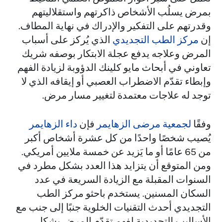
بمرض يسلُب الأشخاص ذاكرتهم واستقلاليتهم
وقدرتهم على التفكير والإدراك في نهاية المطاف.
إن
مركز الطب التجديدي
الذي يُركز على أسباب
المرض وعلاجه يدفع عجلة الابتكار بوصفه شريك
تعاوني في أبحاث مايو كلينك الدؤوبة لزيادة الفهم
وإبطاء تقدّم الاضطراب العصبي أو إيقافه الذي لا
توجد له علاجات معتمدة لتغيير مسار مرض.
وفقًا
لجمعية مرضى الزهايمر
فإن
داء الزهايمر
يُصيب شخصًا واحدًا من كل عشرة أشخاص أكبر
من 65 عامًا أو ما يَزيد عن خمسة ملايين أمريكي.
ومن المتوقع أن يتزايد هذا العدد بشكل مطرد في
السنوات المقبلة مع الزيادة السريعة في عدد
السكان المسنين. يستخدم باحثو مركز الطب
التجديدي أحدث التقنيات الخلوية جنبًا إلى جنب مع
الأساليب التجديدية لفهم تقدّم المرض بشكل