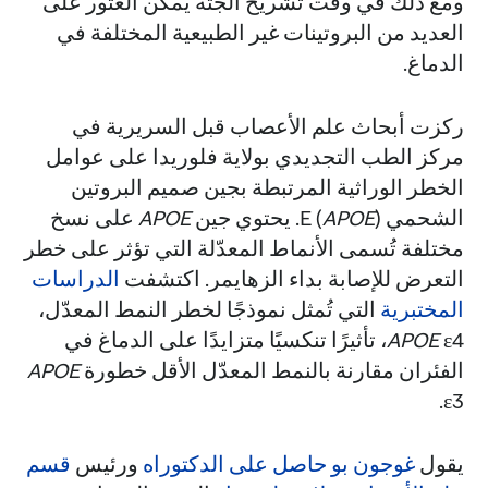
ومع ذلك في وقت تشريح الجثة يمكن العثور على
العديد من البروتينات غير الطبيعية المختلفة في
الدماغ.
ركزت أبحاث علم الأعصاب قبل السريرية في
مركز الطب التجديدي بولاية فلوريدا على عوامل
الخطر الوراثية المرتبطة بجين صميم البروتين
الشحمي E (
). يحتوي جين
APOE
APOE
على نسخ
مختلفة تُسمى الأنماط المعدّلة التي تؤثر على خطر
التعرض للإصابة بداء الزهايمر. اكتشفت
الدراسات
المختبرية
التي تُمثل نموذجًا لخطر النمط المعدّل،
APOE
ε4، تأثيرًا تنكسيًا متزايدًا على الدماغ في
الفئران مقارنة بالنمط المعدّل الأقل خطورة
APOE
ε3.
يقول
غوجون بو حاصل على الدكتوراه
ورئيس
قسم