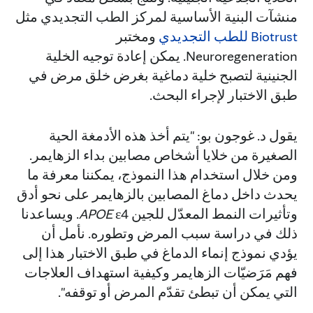
منشآت البنية الأساسية لمركز الطب التجديدي مثل
Biotrust للطب التجديدي
ومختبر
Neuroregeneration. يمكن إعادة توجيه الخلية
الجنينية لتصبح خلية دماغية بغرض خلق مرض في
طبق الاختبار لإجراء البحث.
يقول د. غوجون بو: "يتم أخذ هذه الأدمغة الحية
الصغيرة من خلايا أشخاص مصابين بداء الزهايمر.
ومن خلال استخدام هذا النموذج، يمكننا معرفة ما
يحدث داخل دماغ المصابين بالزهايمر على نحو أدق
وتأثيرات النمط المعدّل للجين
APOE
ε4. ويساعدنا
ذلك في دراسة سبب المرض وتطوره. نأمل أن
يؤدي نموذج إنماء الدماغ في طبق الاختبار هذا إلى
فهم مَرَضيّات الزهايمر وكيفية استهداف العلاجات
التي يمكن أن تبطئ تقدّم المرض أو توقفه".