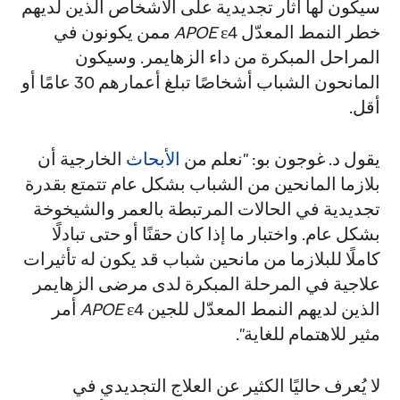
سيكون لها آثار تجديدية على الأشخاص الذين لديهم
خطر النمط المعدّل
APOE
ε4 ممن يكونون في
المراحل المبكرة من داء الزهايمر. وسيكون
المانحون الشباب أشخاصًا تبلغ أعمارهم 30 عامًا أو
أقل.
يقول د. غوجون بو: "نعلم من
الأبحاث
الخارجية أن
بلازما المانحين من الشباب بشكل عام تتمتع بقدرة
تجديدية في الحالات المرتبطة بالعمر والشيخوخة
بشكل عام. واختبار ما إذا كان حقنًا أو حتى تبادلًا
كاملًا للبلازما من مانحين شباب قد يكون له تأثيرات
علاجية في المرحلة المبكرة لدى مرضى الزهايمر
الذين لديهم النمط المعدّل للجين
APOE
ε4 أمر
مثير للاهتمام للغاية".
لا يُعرف حاليًا الكثير عن العلاج التجديدي في