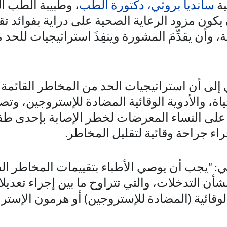
ية
سانديا بروثي، دكتورة الطب
، وطبيبة الطب ا
 يكون مزود الرعاية الصحية على دراية بفوائد تق
، وأن يقدِّمَ المشورة وينفِذَ استراتيجيات لل
إلى أن استراتيجيات الحد من المخاطر القائمة ع
، والأدوية الوقائية المضادة للإستروجين، وتصو
ب على النساء المعرضات لخطر الإصابة بإحدى 
جراء جراحة وقائية لتقليل المخاطر.
: "يجب أن يوصي الأطباء بتقييمات المخاطر ال
أن التدخلات، والتي تتراوح ما بين إجراء تعديل
الوقائية (المضادة للإستروجين) أو هرمون الإس