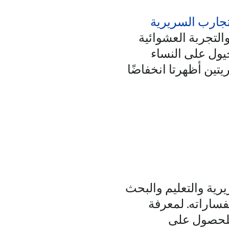
تجارب السريرية
التجربة العشوائية
يول على النساء
تين أظهرتا انخفاضًا
رية والتعليم والبحث
فساراته. لمعرفة
للحصول على