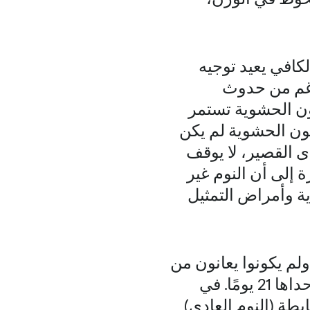
لكافي يعيد توجيه
رغم من حدوث
ون الحشوية تستمر
هون الحشوية لم يكن
ى القصير، لا يوقف
 إلى أن النوم غير
ية وأمراض التمثيل
عون بصحة جيدة ولم يكونوا يعانون من
السمنة المفرطة، حيث أمضى كل منهم مدتين في المستشفى طول إحداها 21 يومًا. في
طة (النوم العادي)