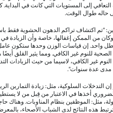
لتعافي إلى المستويات التي كانت في البداية. ك
 حاله طوال الوقت.
ن: "تم اكتشاف تراكم الدهون الحشوية فقط باس
ن من الممكن إغفالها، خاصة وأن الزيادة في 
طل واحد. إن قياسات الوزن وحدها ستكون عامل ط
حية للنوم غير الكافي. ومما يثير القلق أيضًا ه
لنوم غير الكافي، لاسيما من حيث الزيادات التد
مدى عدة سنوات".
 التدخلات السلوكية، مثل: زيادة التمارين الري
ضروري أخذها في الاعتبار من قِبل من لا يستط
ة، مثل: الموظفين بنظام المناوبات. وهناك حاج
رتبط هذه النتائج لدى الشباب الأصحاء، بالمعرض