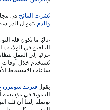
نُشرت النتائج
في مجلة 
والدم
بتمويل الدراسة.
غالبًا ما تكون قلة النو
البالغين في الولايات
جزئيًا إلى العمل بنظا
تُستخدم خلال أوقات ال
ساعات الاستيقاظ الأط
يقول
فيريند سومرز، د
الدموية في مؤسسة ألي
توصلنا إليها أن قلة 
الدهن نسبيًا، ترتبط 