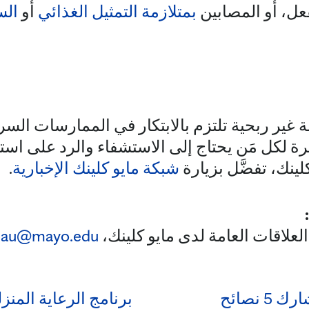
عل، أو المصابين
بمتلازمة التمثيل الغذائي
أو
ال
ر ربحية تلتزم بالابتكار في الممارسات السري
رة لكل مَن يحتاج إلى الاستشفاء والرد على است
لينك، تفضَّل بزيارة
شبكة مايو كلينك الإخبارية
.
لعلاقات العامة لدى مايو كلينك،
eau@mayo.edu
خبير من مايو كلينك يشارك 5 نصائح
برنامج الرعاية المنز