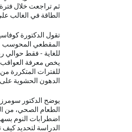
ثم تراجعت خلال فترة ا
الطاقة في الغالب على
تقول الدكتورة كوفاسي
المقطعي المحوسب وكا
للغاية - فقط حوالي ر
يخص معرفة العواقب الص
للفترات المتكررة من ا
الدهون الحشوية على 
يوضح الدكتور سومرز إن
الطعام الصحي، من ال
اضطرابات النوم بسهول
الدراسة لتحديد كيف ت