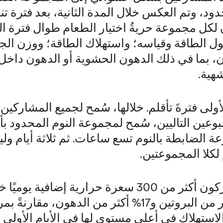
ود، وتم العكس خلال المدة الثانية، بعد فترة ت
ن لكل مجموعة حريةُ اختيار الطعام طوال فترة ال
خول الطاقة وقياسه؛ واستهلاك الطاقة؛ ووزن ال
، بما في ذلك الدهون الحشوية أو الدهون داخل 
هية.
الأولى فترةَ تأقلم. خلالها، سُمح لجميع المشارك
بوعين التاليين، سُمح لمجموعة النوم المحدود ب
 الضابطة بالنوم تسع ساعات. ثم ثلاثة أيام وليا
كلا المجموعتين.
من ثم استهلك المشاركون أكثر من 300 سعرة حرارية إض
وتناولوا قرابة 13% أكثر من البروتين و17% أكثر من الدهو
لاستهلاك في أعلى مستوى لها في الأيام الأولى 