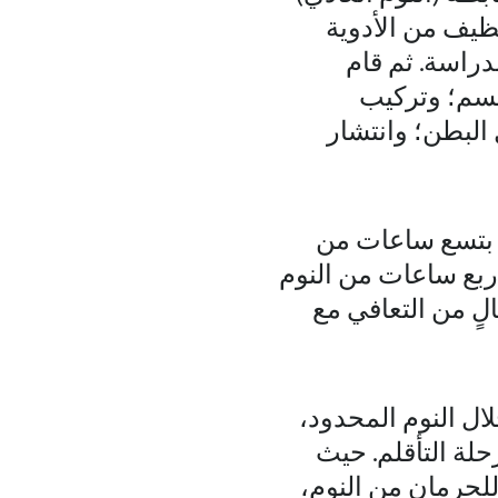
نظيف من الأدوية
دراسة. ثم قام
جسم؛ وتركيب
البطن؛ وانتشار
ين بتسع ساعات من
أربع ساعات من النوم
لٍ من التعافي مع
افية يوميًا خلال النوم المحدود،
ن، مقارنةً بمرحلة التأقلم. حيث
للحرمان من النوم،