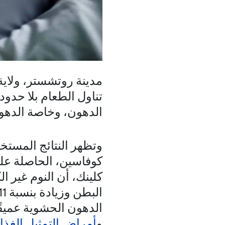
مدينة روتشستر، ولاي
تناول الطعام بلا حدود
الدهون، وخاصة الدهو
وتظهر النتائج المستخل
كوفاسين، الحاصلة على
البطن وزيادة بنسبة 11% في
الدهون الحشوية عميقً
و
أمراض التمثيل الغذا