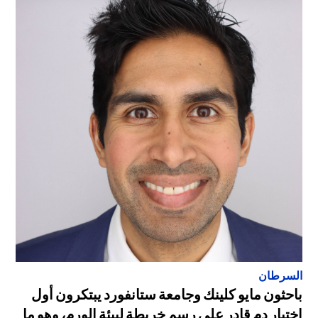
السرطان
باحثون مايو كلينك وجامعة ستانفورد يبتكرون أول
اختبار دم قادر على رسم خريطة لبيئة الورم، وهو ما