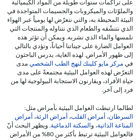
على تراكمات سنوات طويلة من المواد الكيميائية
والملوّثات والميكروبات والجسيمات المتواجدة في
البيئة المحيطة به، والتي نتعرّض لها يومياً عبر الهواء
الذي نتنشّقه والطعام الذي نتناوله والمنتجات التي
نلمسها والماء الذي نشربه. ويمكن أن تؤثر هذه
العوامل الضارة على جيناتنا أحياناً، وتؤدي بالتالي
إلى ظهور الأمراض. لهذه الغاية، يدرس الباحثون
في
مركز مايو كلينك لنهج الطب الشخصي
مدى
التعرّض لهذه العوامل البيئية مجتمعةً على مدى
حياة الأفراد، ويقارنون الاستجابة البيولوجية لها من
فرد إلى آخر.
لطالما ارتبطت العوامل البيئية بأمراض مثل:
السرطان
،
أمراض القلب
،
أمراض الرئة
،
أمراض
المناعة الذاتية
، و
السكتة الدماغية
. ويظهر البحث أنّ
فالعوامل البيئية ترتبط بأكثر من 80% من الأمراض