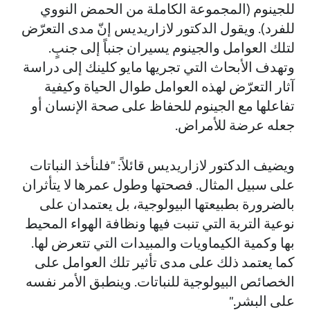
للجينوم (المجموعة الكاملة من الحمض النووي
للفرد). ويقول الدكتور لازاريديس إنّ مدى التعرّض
لتلك العوامل والجينوم يسيران جنباً إلى جنبٍ.
وتهدف الأبحاث التي تجريها مايو كلينك إلى دراسة
آثار التعرّض لهذه العوامل طوال الحياة وكيفية
تفاعلها مع الجينوم للحفاظ على صحة الإنسان أو
جعله عرضة للأمراض.
ويضيف الدكتور لازاريديس قائلاً: "فلنأخذ النباتات
على سبيل المثال. فصحتها وطول عمرها لا يتأثران
بالضرورة بطبيعتها البيولوجية، بل يعتمدان على
نوعية التربة التي تنبت فيها ونظافة الهواء المحيط
بها وكمية الكيماويات والمبيدات التي تتعرض لها.
كما يعتمد ذلك على مدى تأثير تلك العوامل على
الخصائص البيولوجية للنباتات. وينطبق الأمر نفسه
على البشر."