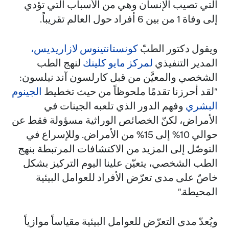
التي تصيب الإنسان وهي من الأسباب التي تؤدي
إلى وفاة 1 من بين 6 أفراد حول العالم تقريباً.
ويقول دكتور الطبّ
كونستانتينوس لازاريديس،
المدير التنفيذي
لمركز مايو كلينك
لنهج الطب
الشخصي والمعيَّن من قبل كارلسون آند نيلسون:
"لقد أحرزنا تقدمًا ملحوظاً من حيث تخطيط
الجينوم
البشري
وفهم الدور الذي تلعبه الجينات في
الأمراض، لكنّ الخصائص الوراثية مسؤولة فقط عن
حوالي 10% إلى 15% من الأمراض. وللإسراع في
التوصّل إلى المزيد من الاكتشافات المرتبطة بنهج
الطب الشخصي، يتعيّن علينا اليوم التركيز بشكل
خاصّ على مدى تعرّض الأفراد للعوامل البيئية
المحيطة."
ويُعدّ مدى التعرّض للعوامل البيئية مقياساً موازياً