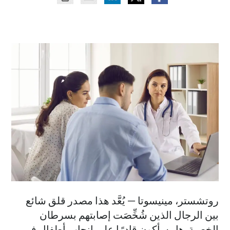
روتشستر، مينيسوتا — يُعَّد هذا مصدر قلق شائع
بين الرجال الذين شُخِّصَت إصابتهم بسرطان
الخصية. هل سأكون قادرًا على إنجاب أطفال في