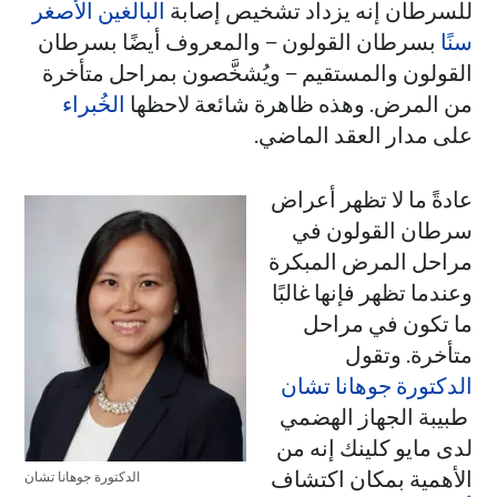
للسرطان إنه يزداد تشخيص إصابة
البالغين الأصغر
سنًا
بسرطان القولون – والمعروف أيضًا بسرطان
القولون والمستقيم – ويُشخَّصون بمراحل متأخرة
من المرض. وهذه ظاهرة شائعة لاحظها
الخُبراء
على مدار العقد الماضي.
عادةً ما لا تظهر أعراض
سرطان القولون في
مراحل المرض المبكرة
وعندما تظهر فإنها غالبًا
ما تكون في مراحل
متأخرة. وتقول
الدكتورة جوهانا تشان
طبيبة الجهاز الهضمي
لدى مايو كلينك إنه من
الأهمية بمكان اكتشاف
الدكتورة جوهانا تشان