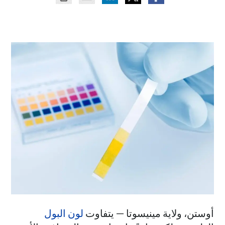
أوستن، ولاية مينيسوتا — يتفاوت
لون البول