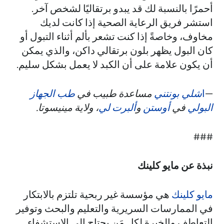
أحمرًا بالنسبة لك قد يبدو برتقاليًا لشخص آخر.
استشر فريق الرعاية الصحية إذا كانت لديك
مخاوف، وخاصةً إذا كنت تشعر بألم أثناء التبول أو
كان البول يظهر بلون برتقالي داكن، والذي يمكن
أن يكون علامة على أن الكبد لا يعمل بشكل سليم.
—
ا
شلي بونتني
مساعدة طبيب في
طب الجهاز
البولي
في
أوستن
و
ألبرت لي
، ولاية مينيسوتا.
###
نبذة عن مايو كلينك
مايو كلينك
هي مؤسسة غير ربحية تلتزم بالابتكار
في الممارسات السريرية والتعليم والبحث وتوفير
التعاطف والخبرة لكل مَن يحتاج إلى الاستشفاء