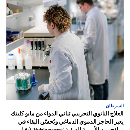
السرطان
العلاج النانوي التجريبي ثنائي الدواء من مايو كلينك
يعبر الحاجز الدموي الدماغي ويُحسّن البقاء في
نماذج ورم الأرومة الدبقية (Glioblastoma) قبل