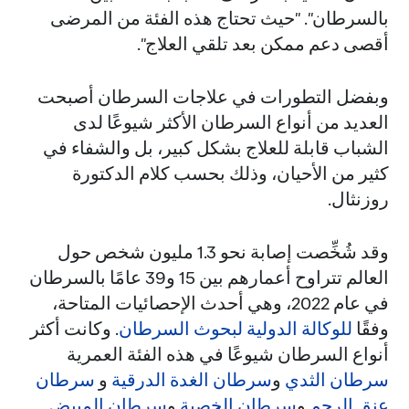
بالسرطان". "حيث تحتاج هذه الفئة من المرضى
أقصى دعم ممكن بعد تلقي العلاج".
وبفضل التطورات في علاجات السرطان أصبحت
العديد من أنواع السرطان الأكثر شيوعًا لدى
الشباب قابلة للعلاج بشكل كبير، بل والشفاء في
كثير من الأحيان، وذلك بحسب كلام الدكتورة
روزنثال.
وقد شُخِّصت إصابة نحو 1.3 مليون شخص حول
العالم تتراوح أعمارهم بين 15 و39 عامًا بالسرطان
في عام 2022، وهي أحدث الإحصائيات المتاحة،
وفقًا
للوكالة الدولية لبحوث السرطان
. وكانت أكثر
أنواع السرطان شيوعًا في هذه الفئة العمرية
سرطان الثدي
و
سرطان الغدة الدرقية
و
سرطان
عنق الرحم
و
سرطان الخصية
و
سرطان المبيض