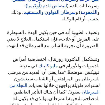
وسرطانات الدم (
ابيضاض الدم (لُوكيميا)
و
اللمفومة
) و
سرطان القولون والمستقيم
، وذلك
بحسب أرقام الوكالة.
وتضيف الطبيبة أنه في حين يكون الهدف السيطرة
على المرض أو علاجه، فإن استكمال العلاج لا يعني
بالضرورة أن تجربة الشاب مع السرطان قد انتهت.
وتستكمل الدكتورة روزنثال، اختصاصية أمراض
الدمويات والأورام في
مايو كلينك
في مدينة
فينيكس، موضحةً: "هذا يعني أن العديد من مرضى
السرطان من المراهقين أو الشباب سيعيشون
لسنوات طويلة يواجهون خلالها تحديات
النجاة من
السرطان
لعقود". "كما أن هناك التأثير العاطفي
المصاحب لتجربة السرطان، والذي قد يكون له
بصمة واضحة أثناء محاولة المرضى المضي قدمًا