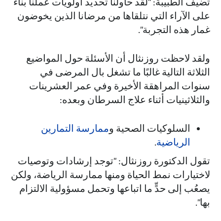
تضيف الطبيبة: "لقد حاولنا تحديد أولويات عملنا بناءً
على الآراء التي نتلقاها من مرضانا الذين يخوضون
غمار هذه التجربة".
ولقد لاحظت روزنثال أن الأسئلة حول المواضيع
الثلاثة التالية غالبًا ما تشغل بال المرضى في
سنوات المراهقة الأخيرة وفي عمر العشرينات
والثلاثينيات أثناء علاج السرطان وبعده:
السلوكيات الصحية و
ممارسة التمارين
الرياضية
.
تقول الدكتورة روزنثال: "توجد إرشادات وتوصيات
لاختيارات نمط الحياة ومنها ممارسة الرياضة، ولكن
يصعُب إلى حدٍّ ما اتباعها وتحمل مسؤولية الالتزام
بها".