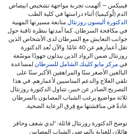
فينيكس — ألهمت تجربة مواجهة تشخيص ابيضاض
الدم (لُوكيميا) أثناء دراستها في كلية الطب
الدكتورة أليسون روزنثال
متابعة مسيرتها المهنية
في مكافحة السرطان. كما أمدتها بنظرة ثاقبة حول
جوانب التعايش مع السرطان لدى الأشخاص الذين
تقل أعمارهم عن 40 عامًا. والآن تُعد الدكتورة
روزنثال ضمن الرواد الذين يبذلون جهودًا موسّعة
في
مركز مايو كلينك الشامل للسرطان
لمساعدة
البالغين الأصغر سنًا والمراهقين الأكبر سنًا على
تلقي العلاج والدعم المناسبين لأعمارهم. في هذا
التصريح الصادر عن خبير، تتناول الدكتورة روزنثال
ثلاثة مواضيع يرغب الشباب المصابون بالسرطان
عادةً في مناقشتها مع فِرق الرعاية الصحية.
توضح الدكتورة روزنثال قائلة: "لدي شغف وحافز
هائلان للعناية بالمرضى الشباب المصابين