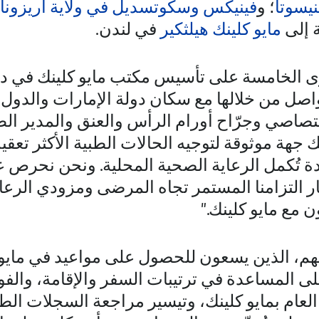
يسوتا
؛ و
فينيكس وسكوتسديل في ولاية أريزونا
ة إلى
مايو كلينك هيلثكير
في لندن.
كرى الخامسة على تأسيس مكتب مايو كلينك في دبي
واصل من خلالها مع سكان دولة الإمارات والدول 
تصاصي وجرّاح أورام الرأس والعنق والمدير الط
لينك جهة موثوقة لتوجيه الحالات الطبية الأكثر تعق
دة تُكمل الرعاية الصحية المحلية. ونحن نحرص
ر التزامنا المستمر تجاه المرضى ومزودي الرعا
ن مع مايو كلينك."
م، الذين يسعون للحصول على مواعيد في مايو 
المساعدة في ترتيبات السفر والإقامة، والفو
العام بمايو كلينك، وتيسير مراجعة السجلات الطب