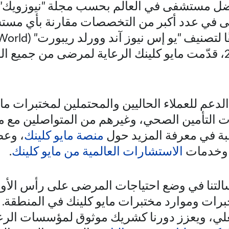
أولى في عدد أكبر من التخصصات مقارنة بأي مس
الولايات المتحدة، و
Report). في عام 2024، قدّمت مايو كلينك الرعاية لمرضى من ج
الدعم للعملاء الحاليين والمحتملين لمختبرات ما
ت التأمين الصحي، وغيرهم من المتواصلين مع ماي
ة في معرفة المزيد حول
منصة مايو كلينك
، وع
 وخدمات
الاستشارات العالمية من مايو كلينك
.
تنا في وضع احتياجات المرضى على رأس الأولو
رات وموارد مختبرات مايو كلينك في المنطقة. ف
فعلي، ويعزز دورنا كشريك موثوق لمؤسسات الرع