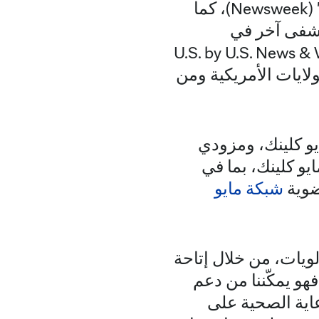
تُصنَّف مايو كلينك كأفضل مستشفى في العالم بحسب مجلة "نيوزويك" (Newsweek)، كما
تشفى آخر في
فقًا لتصنيف "يو إس نيوز آند وورلد ريبورت" (U.S. by U.S. News & World
ميع الولايات الأمريكية ومن
يو كلينك، ومزودي
و كلينك، بما في
ضوية
شبكة مايو
يات، من خلال إتاحة
هو يمكّننا من دعم
اية الصحية على