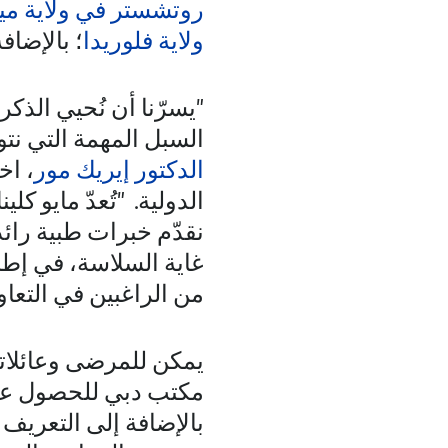
روتشستر في ولاية مين
ولاية فلوريدا
؛ بالإضاف
"يسرّنا أن نُحيي الذ
السبل المهمة التي نت
الدكتور إيريك مور
، اخ
الدولية. "تُعدّ مايو ك
نقدّم خبرات طبية رائ
غاية السلاسة، في إطا
من الراغبين في التعاو
يمكن للمرضى وعائلاته
مكتب دبي للحصول على 
بالإضافة إلى التعريف 