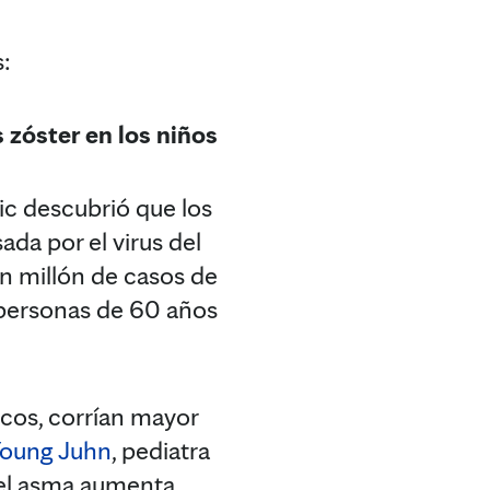
s:
 zóster en los niños
c descubrió que los
ada por el virus del
n millón de casos de
s personas de 60 años
icos, corrían mayor
Young Juhn
, pediatra
e el asma aumenta