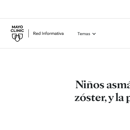
Temas
Niños asmá
zóster, y l