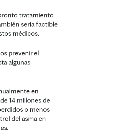
 pronto tratamiento
mbién sería factible
astos médicos.
os prevenir el
sta algunas
anualmente en
de 14 millones de
s perdidos o menos
ntrol del asma en
es.