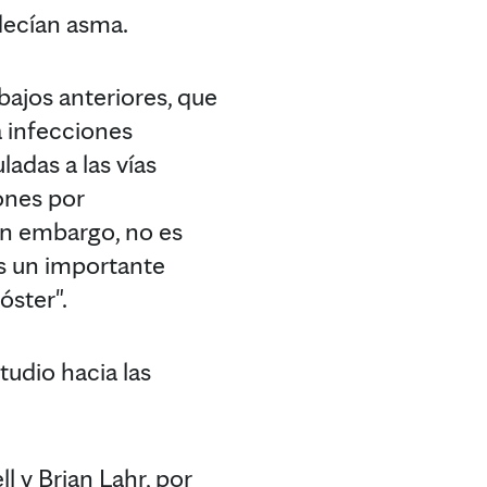
decían asma.
bajos anteriores, que
 infecciones
adas a las vías
ones por
 sin embargo, no es
es un importante
óster".
tudio hacia las
l y Brian Lahr, por