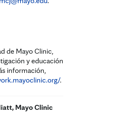
l.mcj@mayo.edu
.
d de Mayo Clinic,
stigación y educación
ás información,
ork.mayoclinic.org/
.
iatt, Mayo Clinic