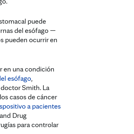
go.
o estomacal puede
ernas del esófago —
os pueden ocurrir en
r en una condición
del esófago
,
doctor Smith. La
los casos de cáncer
ispositivo a pacientes
 and Drug
ugías para controlar