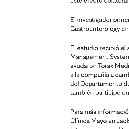
este efecto colatera
El investigador princ
Gastroenterology en
El estudio recibió e
Management System (
ayudaron Torax Medica
a la compañía a camb
del Departamento de 
también participó en
Para más información
Clínica Mayo en Jack