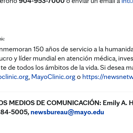
eléfono
904-953-7000
o enviar un email a
int
nic
onmemoran 150 años de servicio a la humanida
 lucro y líder mundial en atención médica, inve
e de todos los ámbitos de la vida. Si desea m
clinic.org
,
MayoClinic.org
o
https://newsnetw
OS MEDIOS DE COMUNICACIÓN:
Emily A. H
-284-5005,
newsbureau@mayo.edu