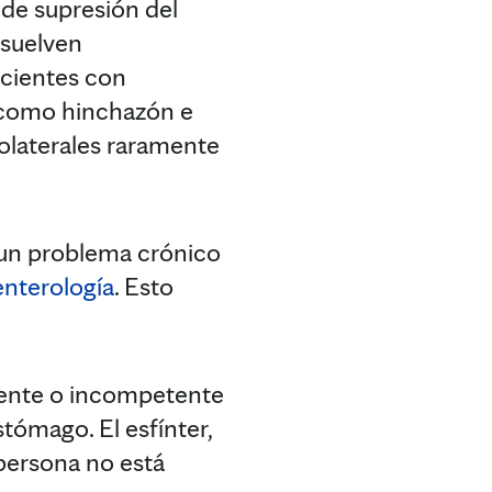
 de supresión del
esuelven
acientes con
s como hinchazón e
olaterales raramente
un problema crónico
nterología
. Esto
ciente o incompetente
stómago. El esfínter,
persona no está