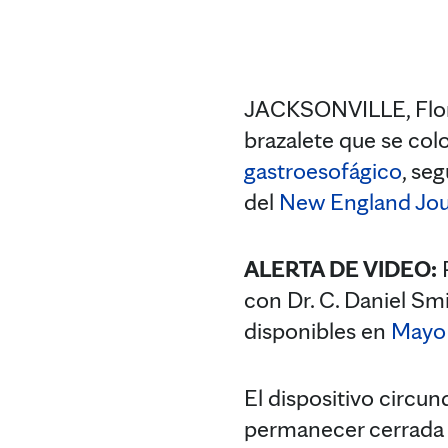
JACKSONVILLE, Flori
brazalete que se col
gastroesofágico
, se
del
New England Jou
ALERTA DE VIDEO:
R
con Dr. C. Daniel Smi
disponibles en
Mayo 
El dispositivo circun
permanecer cerrada 