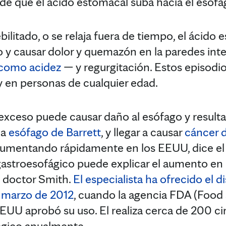
e que el ácido estomacal suba hacia el esófa
bilitado, o se relaja fuera de tiempo, el ácid
go y causar dolor y quemazón en la paredes int
como acidez
— y regurgitación. Estos episodi
 en personas de cualquier edad.
xceso puede causar daño al esófago y resulta
da
esófago de Barrett
, y llegar a causar
cáncer 
aumentando rápidamente en los EEUU, dice el 
gastroesofágico puede explicar el aumento en 
l doctor Smith.
El especialista ha ofrecido el d
e marzo de 2012
, cuando la agencia FDA (Food
EUU aprobó su uso. El realiza cerca de 200 cir
fágico anualmente.