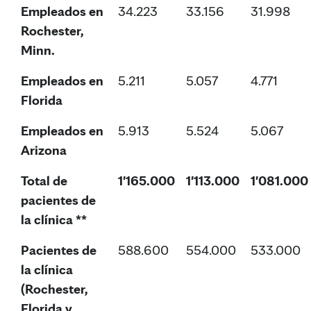
Empleados en
34.223
33.156
31.998
Rochester,
Minn.
Empleados en
5.211
5.057
4.771
Florida
Empleados en
5.913
5.524
5.067
Arizona
Total de
1'165.000
1'113.000
1'081.000
pacientes de
la clínica **
Pacientes de
588.600
554.000
533.000
la clínica
(Rochester,
Florida y