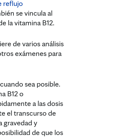
reflujo
bién se vincula al
e la vitamina B12.
re de varios análisis
r otros exámenes para
 cuando sea posible.
na B12 o
pidamente a las dosis
te el transcurso de
a gravedad y
osibilidad de que los