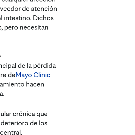
oveedor de atención
 intestino. Dichos
s, pero necesitan
n
ncipal de la pérdida
bre de
Mayo Clinic
ratamiento hacen
a.
ular crónica que
 deterioro de los
 central.