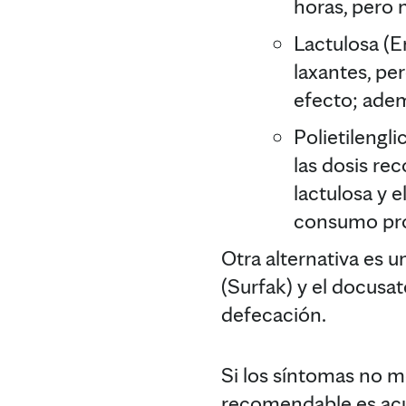
horas, pero 
Lactulosa (E
laxantes, pe
efecto; adem
Polietilengl
las dosis r
lactulosa y 
consumo prol
Otra alternativa es 
(Surfak) y el docusat
defecación.
Si los síntomas no m
recomendable es acud