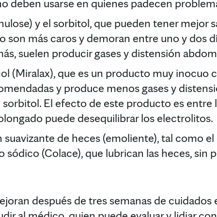
no deben usarse en quienes padecen problema
nulose) y el sorbitol, que pueden tener mejor 
ro son más caros y demoran entre uno y dos d
ás, suelen producir gases y distensión abdomi
icol (Miralax), que es un producto muy inocuo
ecomendadas y produce menos gases y distensi
el sorbitol. El efecto de este producto es entr
ongado puede desequilibrar los electrolitos.
un suavizante de heces (emoliente), tal como el
o sódico (Colace), que lubrican las heces, sin 
ejoran después de tres semanas de cuidados e
ir al médico, quien puede evaluar y lidiar con