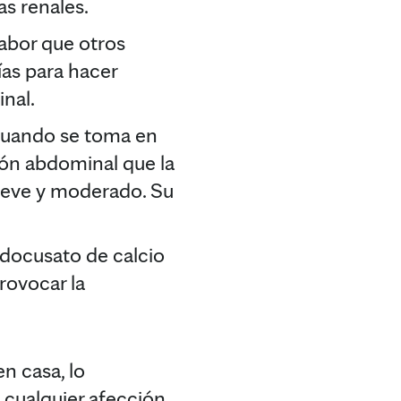
s renales.
sabor que otros
ías para hacer
nal.
 cuando se toma en
ón abdominal que la
e leve y moderado. Su
 docusato de calcio
provocar la
n casa, lo
 cualquier afección