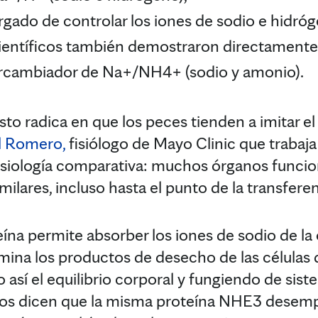
ado de controlar los iones de sodio e hidróge
s científicos también demostraron directamen
ercambiador de Na+/NH4+ (sodio y amonio).
sto radica en que los peces tienden a imitar 
l Romero,
fisiólogo de Mayo Clinic que trabaja
a fisiología comparativa: muchos órganos func
ilares, incluso hasta el punto de la transferen
eína permite absorber los iones de sodio de la
mina los productos de desecho de las células
así el equilibrio corporal y fungiendo de sis
ficos dicen que la misma proteína NHE3 desem