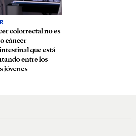
R
cer colorrectal no es
co cáncer
intestinal que está
tando entre los
s jóvenes