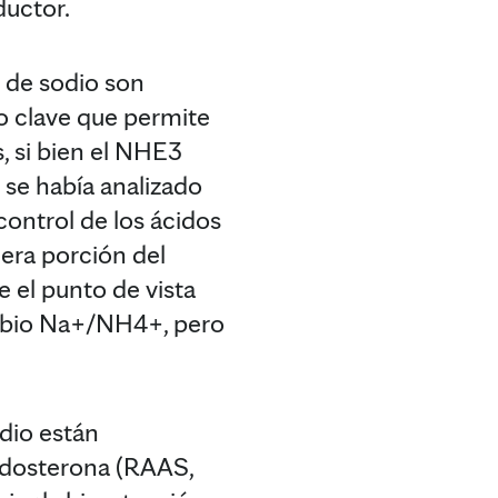
ductor.
s de sodio son
so clave que permite
, si bien el NHE3
 se había analizado
ontrol de los ácidos
mera porción del
 el punto de vista
ambio Na+/NH4+, pero
dio están
aldosterona (RAAS,