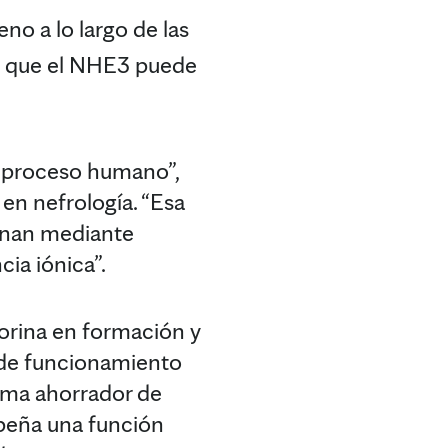
no a lo largo de las
te que el NHE3 puede
el proceso humano”,
 en nefrología.
“Esa
ionan mediante
cia iónica”.
 orina en formación y
 de funcionamiento
tema ahorrador de
peña una función