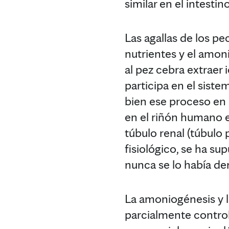
similar en el intesti
Las agallas de los p
nutrientes y el amon
al pez cebra extraer 
participa en el siste
bien ese proceso en 
en el riñón humano e
túbulo renal (túbulo
fisiológico, se ha s
nunca se lo había d
La amoniogénesis y l
parcialmente control