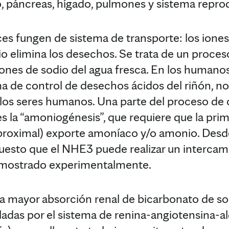
no, páncreas, hígado, pulmones y sistema repro
eces fungen de sistema de transporte: los ione
io elimina los desechos. Se trata de un proce
iones de sodio del agua fresca. En los humanos
ma de control de desechos ácidos del riñón, no
los seres humanos. Una parte del proceso de c
s la “amoniogénesis”, que requiere que la pri
 proximal) exporte amoníaco y/o amonio. Desde
upuesto que el NHE3 puede realizar un interc
emostrado experimentalmente.
a mayor absorción renal de bicarbonato de so
adas por el sistema de renina-angiotensina-