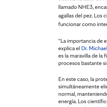
llamado NHE3, encarg
agallas del pez. Lo
funcionar como int
“La importancia de e
explica el
Dr. Michae
es la maravilla de l
procesos bastante sim
En este caso, la prot
simultáneamente eli
normal, manteniendo 
energía. Los cientí