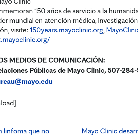
ayo Clinic
onmemoran 150 años de servicio a la humanida
líder mundial en atención médica, investigación
n, visite:
150years.mayoclinic.org
,
MayoClini
.mayoclinic.org/
OS MEDIOS DE COMUNICACIÓN:
laciones Públicas de Mayo Clinic, 507-284-
ureau@mayo.edu
load]
n linfoma que no
Mayo Clinic desarr