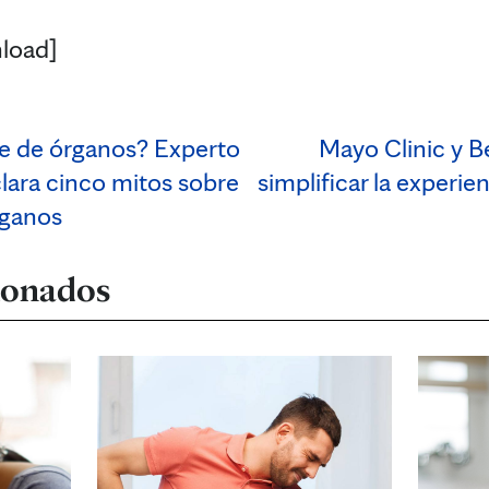
load]
e de órganos? Experto
Mayo Clinic y B
lara cinco mitos sobre
simplificar la experie
rganos
cionados