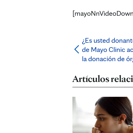
[mayoNnVideoDown
¿Es usted donant
de Mayo Clinic ac
la donación de ó
Artículos rela