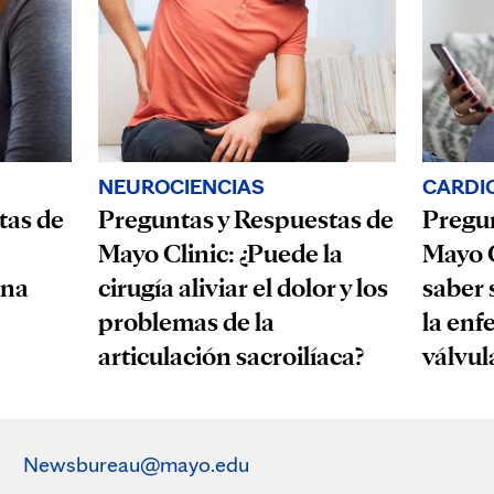
CARDI
NEUROCIENCIAS
tas de
Pregun
Preguntas y Respuestas de
Mayo C
Mayo Clinic: ¿Puede la
una
saber 
cirugía aliviar el dolor y los
la enf
problemas de la
válvul
articulación sacroilíaca?
Newsbureau@mayo.edu