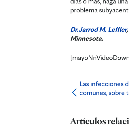
días o más, haga una
problema subyacente
Dr.Jarrod M. Leffler
Minnesota.
[mayoNnVideoDown
Las infecciones d
comunes, sobre t
Artículos rela