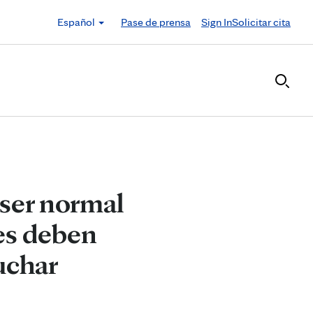
Español
Pase de prensa
Sign In
Solicitar cita
ser normal
res deben
uchar