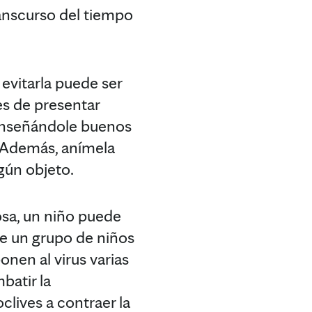
ranscurso del tiempo
vitarla puede ser
es de presentar
 enseñándole buenos
. Además, anímela
ngún objeto.
osa, un niño puede
re un grupo de niños
onen al virus varias
batir la
clives a contraer la