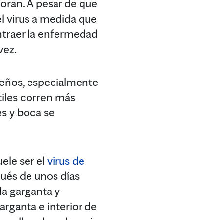
oran. A pesar de que
l virus a medida que
ntraer la enfermedad
vez.
ueños, especialmente
tiles corren más
es y boca se
ele ser el
virus de
pués de unos días
la garganta y
arganta e interior de