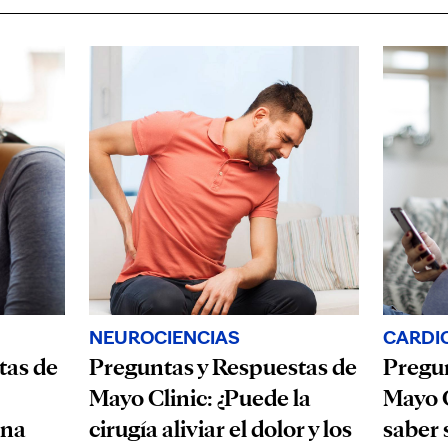
CARDI
NEUROCIENCIAS
tas de
Pregun
Preguntas y Respuestas de
Mayo C
Mayo Clinic: ¿Puede la
una
saber 
cirugía aliviar el dolor y los