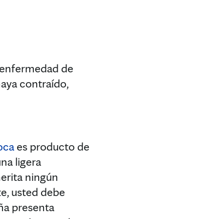
a enfermedad de
haya contraído,
oca
es producto de
na ligera
erita ningún
te, usted debe
iña presenta