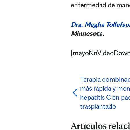
enfermedad de manos
Dra. Megha Tollefso
Minnesota.
[mayoNnVideoDown
Terapia combinad
más rápida y meno
hepatitis C en pa
trasplantado
Artículos rela