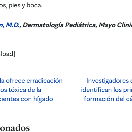
, pies y boca.
n, M.D.
, Dermatología Pediátrica
, Mayo Clini
load]
a ofrece erradicación
Investigadores 
s tóxica de la
identifican los pr
cientes con hígado
formación del c
cionados