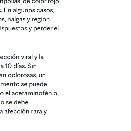
mpollas, de color rojo
s. En algunos casos,
s, nalgas y región
ispuestos y perder el
cción viral y la
 10 días. Sin
an dolorosas, un
camento se puede
omo el acetaminofén o
no se debe
a afección rara y