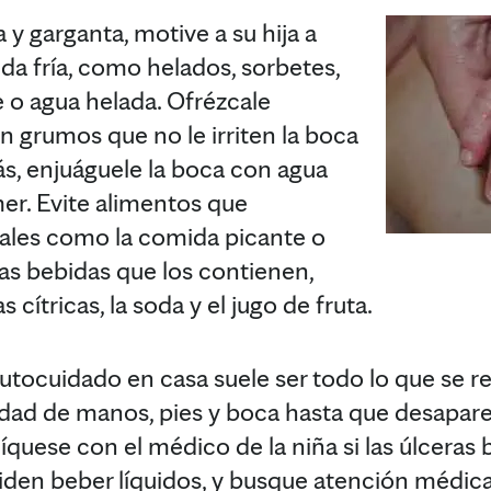
ca y garganta, motive a su hija a
da fría, como helados, sorbetes,
e o agua helada. Ofrézcale
n grumos que no le irriten la boca
ás, enjuáguele la boca con agua
er. Evite alimentos que
tales como la comida picante o
 las bebidas que los contienen,
 cítricas, la soda y el jugo de fruta.
utocuidado en casa suele ser todo lo que se r
dad de manos, pies y boca hasta que desapare
ese con el médico de la niña si las úlceras bu
piden beber líquidos, y busque atención médica