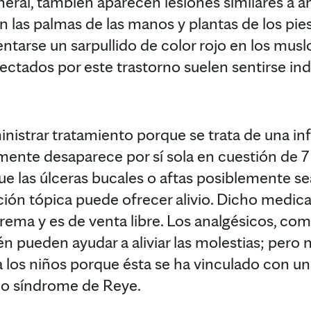
general, también aparecen lesiones similares a a
n las palmas de las manos y plantas de los pie
tarse un sarpullido de color rojo en los muslo
fectados por este trastorno suelen sentirse ind
istrar tratamiento porque se trata de una infe
te desaparece por sí sola en cuestión de 7 a
e las úlceras bucales o aftas posiblemente se
ción tópica puede ofrecer alivio. Dicho medi
 crema y es de venta libre. Los analgésicos, c
én pueden ayudar a aliviar las molestias; pero 
a los niños porque ésta se ha vinculado con un
o síndrome de Reye.