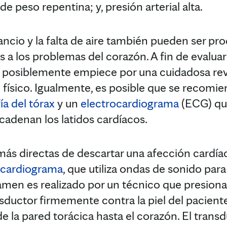
e peso repentina; y, presión arterial alta.
ncio y la falta de aire también pueden ser p
 a los problemas del corazón. A fin de evaluar
 posiblemente empiece por una cuidadosa revis
ísico. Igualmente, es posible que se recomien
ía del tórax
y un
electrocardiograma
(ECG) que
cadenan los latidos cardíacos.
ás directas de descartar una afección cardía
cardiograma
, que utiliza ondas de sonido par
amen es realizado por un técnico que presiona
ductor firmemente contra la piel del pacient
de la pared torácica hasta el corazón. El transd