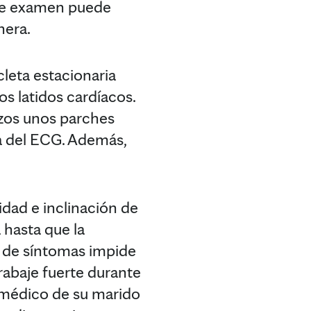
ste examen puede
nera.
cleta estacionaria
os latidos cardíacos.
azos unos parches
a del ECG. Además,
dad e inclinación de
a hasta que la
ia de síntomas impide
trabaje fuerte durante
l médico de su marido