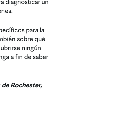
ra diagnosticar un
enes.
ecíficos para la
ambién sobre qué
cubrirse ningún
ga a fin de saber
c de Rochester,