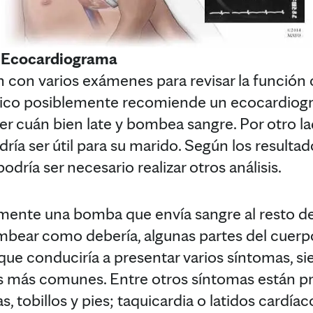
Ecocardiograma
con varios exámenes para revisar la función c
dico posiblemente recomiende un ecocardiogra
ver cuán bien late y bombea sangre. Por otro l
ría ser útil para su marido. Según los result
dría ser necesario realizar otros análisis.
mente una bomba que envía sangre al resto de
bear como debería, algunas partes del cuerpo
 que conduciría a presentar varios síntomas, s
 dos más comunes. Entre otros síntomas están 
, tobillos y pies; taquicardia o latidos cardíac