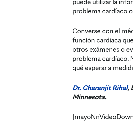
puede utilizar la in
problema cardíaco o 
Converse con el méd
función cardíaca que
otros exámenes o eva
problema cardíaco. N
qué esperar a medida
Dr. Charanjit Rihal
,
Minnesota.
[mayoNnVideoDown