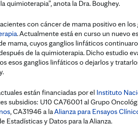
 la quimioterapia”, anota la Dra. Boughey.
 pacientes con cáncer de mama positivo en los g
erapia
. Actualmente está en curso un nuevo e
de mama, cuyos ganglios linfáticos continua
 después de la quimioterapia. Dicho estudio e
dos esos ganglios linfáticos o dejarlos y tratarl
y.
actuales están financiadas por el
Instituto Nac
ntes subsidios: U10 CA76001 al Grupo Oncológ
anos
, CA31946 a la
Alianza para Ensayos Clíni
 Estadísticas y Datos para la Alianza.