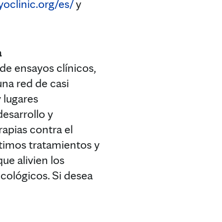
oclinic.org/es/
y
a
de ensayos clínicos,
una red de casi
 lugares
esarrollo y
apias contra el
ptimos tratamientos y
ue alivien los
cológicos. Si desea