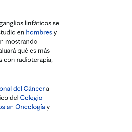
anglios linfáticos se
studio en
hombres
y
ron mostrando
valuará qué es más
os con radioterapia,
ional del Cáncer
a
ico del
Colegio
cos en Oncología
y