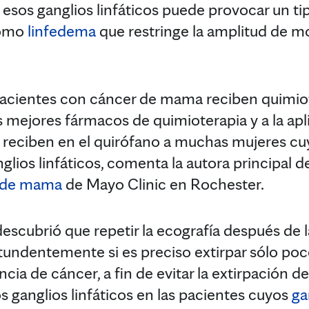
 esos ganglios linfáticos puede provocar un t
como
linfedema
que restringe la amplitud de m
cientes con cáncer de mama reciben quimiote
los mejores fármacos de quimioterapia y a la apl
nos reciben en el quirófano a muchas mujeres c
glios linfáticos, comenta la autora principal de
a de mama
de Mayo Clinic en Rochester.
escubrió que repetir la ecografía después de l
undentemente si es preciso extirpar sólo poco
ncia de cáncer, a fin de evitar la extirpación d
os ganglios linfáticos en las pacientes cuyos
ga