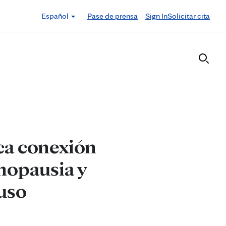
Español
Pase de prensa
Sign In
Solicitar cita
ica conexión
nopausia y
uso