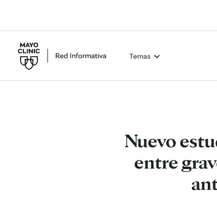
Temas
Nuevo estud
entre gra
an