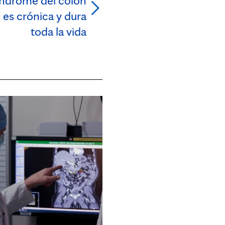
índrome del colon
ón es crónica y dura
toda la vida