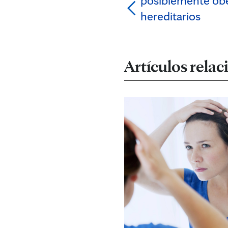
posiblemente obe
hereditarios
Artículos rela