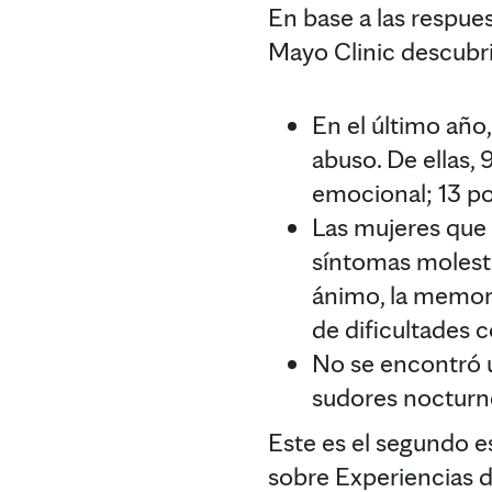
En base a las respue
Mayo Clinic descubri
En el último año
abuso. De ellas,
emocional; 13 por
Las mujeres que
síntomas molesto
ánimo, la memori
de dificultades c
No se encontró u
sudores nocturno
Este es el segundo e
sobre Experiencias 