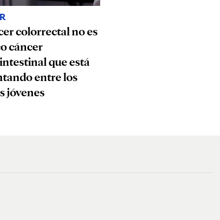
R
cer colorrectal no es
co cáncer
intestinal que está
tando entre los
s jóvenes