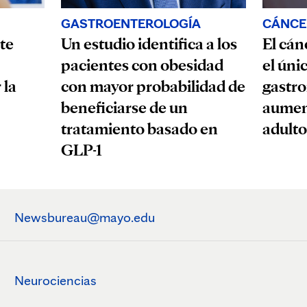
GASTROENTEROLOGÍA
CÁNCE
te
Un estudio identifica a los
El cán
pacientes con obesidad
el úni
 la
con mayor probabilidad de
gastro
beneficiarse de un
aumen
tratamiento basado en
adulto
GLP-1
Newsbureau@mayo.edu
Neurociencias