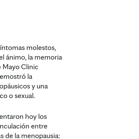
íntomas molestos,
el ánimo, la memoria
e Mayo Clinic
demostró la
nopáusicos y una
co o sexual.
entaron hoy los
inculación entre
as de la menopausia: