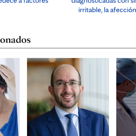
dece a factores
diagnosticadas con s
irritable, la afecci
cionados