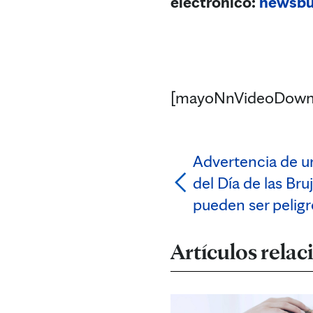
electrónico:
newsb
[mayoNnVideoDown
Advertencia de u
del Día de las Bru
pueden ser pelig
Artículos rela