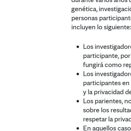
genética, investigac
personas participant
incluyen lo siguiente
Los investigadore
participante, po
fungirá como re
Los investigador
participantes en
y la privacidad d
Los parientes, n
sobre los result
respetar la priva
En aquellos caso