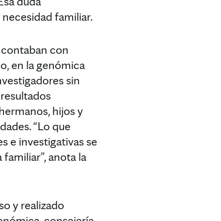
 Esa duda
 necesidad familiar.
o contaban con
o, en la genómica
investigadores sin
 resultados
 hermanos, hijos y
edades. “Lo que
s e investigativas se
familiar”, anota la
o y realizado
enómica, consejería