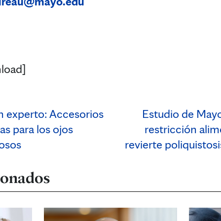
ureau@mayo.edu
load]
n experto: Accesorios
Estudio de Mayo
jas para los ojos
restricción alim
rosos
revierte poliquistos
cionados