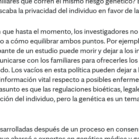
miliares que corren el mismo riesgo genético?
ba la privacidad del individuo en favor de la
n que hasta el momento, los investigadores n
o a cómo equilibrar ambos puntos. Por ejempl
ipante de un estudio puede morir y dejar a los 
nicarse con los familiares para ofrecerles los
ido. Los vacíos en esta política pueden dejar a
información vital respecto a posibles enferm
sunto es que las regulaciones bioéticas, legale
ión del individuo, pero la genética es un tema 
sarrolladas después de un proceso en consens
que abarcó a expertos en genética médica y g