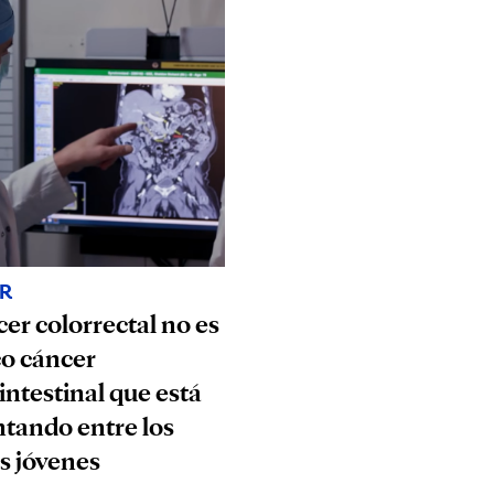
R
cer colorrectal no es
co cáncer
intestinal que está
tando entre los
s jóvenes