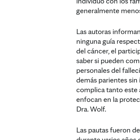
individuo con los fa
generalmente menosca
Las autoras informa
ninguna guía respect
del cáncer, el partic
saber si pueden comu
personales del fallec
demás parientes sin 
complica tanto este a
enfocan en la protecc
Dra. Wolf.
Las pautas fueron de
durante varios años 