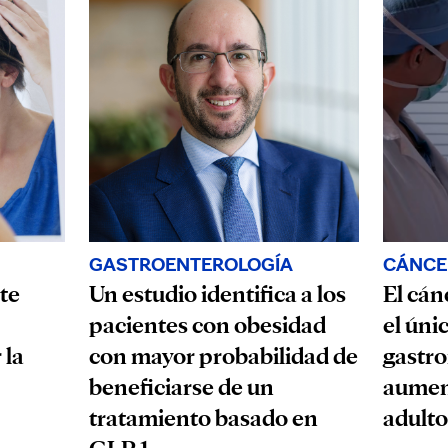
GASTROENTEROLOGÍA
CÁNCE
te
Un estudio identifica a los
El cán
pacientes con obesidad
el úni
 la
con mayor probabilidad de
gastro
beneficiarse de un
aumen
tratamiento basado en
adulto