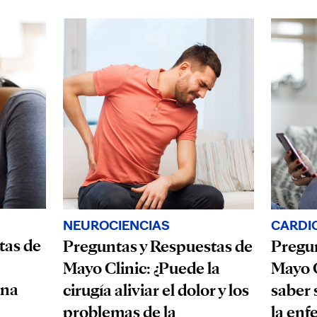
CARDI
NEUROCIENCIAS
tas de
Pregun
Preguntas y Respuestas de
Mayo C
Mayo Clinic: ¿Puede la
una
saber 
cirugía aliviar el dolor y los
la enf
problemas de la