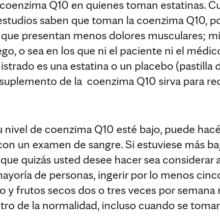
a coenzima Q10 en quienes toman estatinas. C
 estudios saben que toman la coenzima Q10, por
 que presentan menos dolores musculares; mi
go, o sea en los que ni el paciente ni el médico
rado es una estatina o un placebo (pastilla d
suplemento de la coenzima Q10 sirva para red
u nivel de coenzima Q10 esté bajo, puede hacér
on un examen de sangre. Si estuviese más baj
que quizás usted desee hacer sea considerar
ayoría de personas, ingerir por lo menos cinco
o y frutos secos dos o tres veces por semana 
ro de la normalidad, incluso cuando se toman