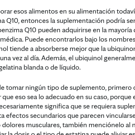
orar esos alimentos en su alimentación todav
ima Q10, entonces la suplementación podría se
oenzima Q10 pueden adquirirse en la mayoría 
 médica. Puede encontrarlos bajo los nombres
inol tiende a absorberse mejor que la ubiquinon
una vez al día. Además, el ubiquinol generalm
gelatina blanda o de líquido.
de tomar ningún tipo de suplemento, primero 
r que eso sea lo adecuado en su caso, porque 
ecesariamente significa que se requiera supl
ta efectos secundarios que parecen vinculars
mo dolores musculares, también menciónelo al
r la dosis o el tipo de estatina puede aliviar 