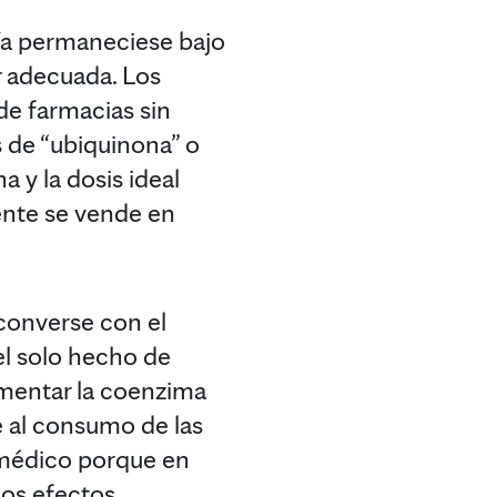
ía permaneciese bajo
r adecuada. Los
de farmacias sin
 de “ubiquinona” o
a y la dosis ideal
ente se vende en
converse con el
el solo hecho de
ementar la coenzima
e al consumo de las
 médico porque en
esos efectos