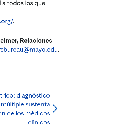
l a todos los que
.org/
.
mer, Relaciones
sbureau@mayo.edu
.
trico: diagnóstico
 múltiple sustenta
ón de los médicos
clínicos