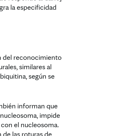
ra la especificidad
n del reconocimiento
rales, similares al
biquitina, según se
ambién informan que
l nucleosoma, impide
N con el nucleosoma.
n de las roturas de