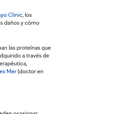
yo Clinic
, los
los daños y cómo
nan las proteínas que
quirido a través de
erapéutica,
ges Mer
(doctor en
ueden ocasionar