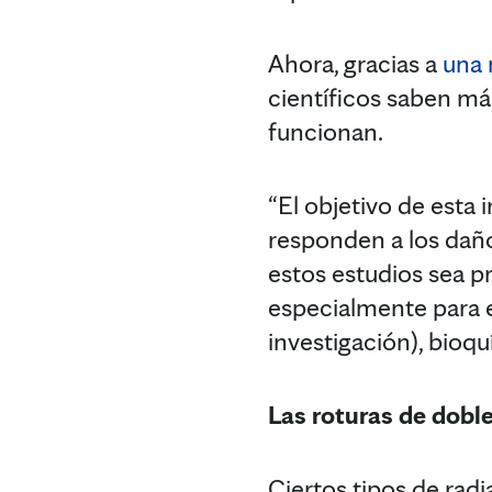
Ahora, gracias a
una 
científicos saben m
funcionan.
“El objetivo de esta
responden a los dañ
estos estudios sea p
especialmente para e
investigación), bioq
Las roturas de dobl
Ciertos tipos de rad