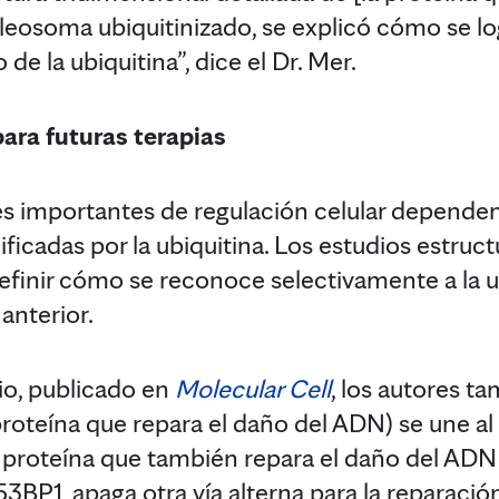
eosoma ubiquitinizado, se explicó cómo se log
de la ubiquitina”, dice el Dr. Mer.
ra futuras terapias
s importantes de regulación celular depende
ficadas por la ubiquitina. Los estudios estructu
efinir cómo se reconoce selectivamente a la u
anterior.
io, publicado en
Molecular Cell
, los autores t
roteína que repara el daño del ADN) se une a
a proteína que también repara el daño del AD
 53BP1, apaga otra vía alterna para la reparació