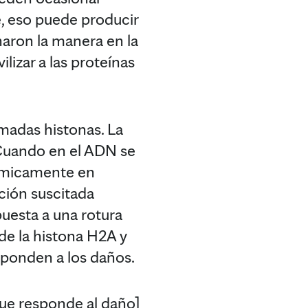
, eso puede producir
naron la manera en la
izar a las proteínas
amadas histonas. La
Cuando en el ADN se
uímicamente en
ación suscitada
puesta a una rotura
de la histona H2A y
sponden a los daños.
 que responde al daño]