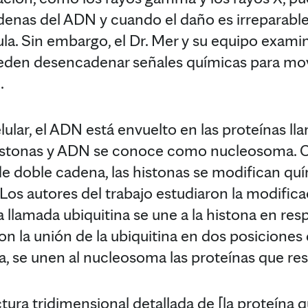
enas del ADN y cuando el daño es irreparable
ula. Sin embargo, el Dr. Mer y su equipo exami
eden desencadenar señales químicas para movil
.
ular, el ADN está envuelto en las proteínas ll
histonas y ADN se conoce como nucleosoma. 
de doble cadena, las histonas se modifican q
 Los autores del trabajo estudiaron la modific
llamada ubiquitina se une a la histona en res
n la unión de la ubiquitina en dos posiciones 
a, se unen al nucleosoma las proteínas que re
ctura tridimensional detallada de [la proteína