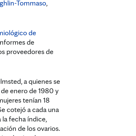
ughlin-Tommaso
,
miológico de
informes de
los proveedores de
lmsted, a quienes se
1 de enero de 1980 y
 mujeres tenían 18
Se cotejó a cada una
la fecha índice,
ción de los ovarios.