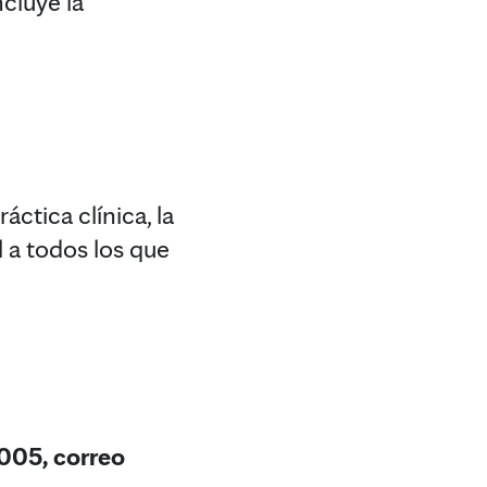
ncluye la
áctica clínica, la
l a todos los que
005, correo