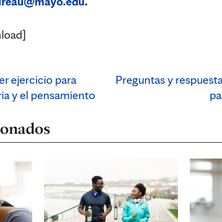
ureau@mayo.edu
.
load]
r ejercicio para
Preguntas y respuest
ia y el pensamiento
pa
cionados