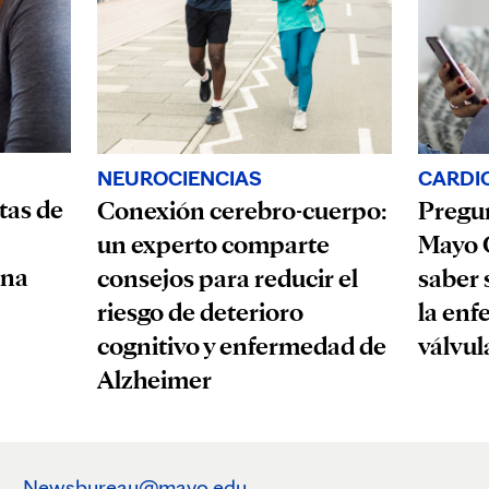
NEUROCIENCIAS
CARDI
tas de
Conexión cerebro-cuerpo:
Pregun
un experto comparte
Mayo C
una
consejos para reducir el
saber 
riesgo de deterioro
la enf
cognitivo y enfermedad de
válvul
Alzheimer
Newsbureau@mayo.edu