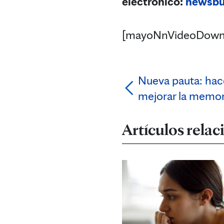
electrónico:
newsb
[mayoNnVideoDown
Nueva pauta: hace
mejorar la memor
Artículos rela