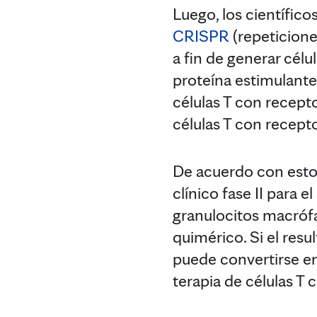
Luego, los científic
CRISPR
(repeticione
a fin de generar cél
proteína estimulante
células T con recept
células T con recept
De acuerdo con estos
clínico fase II para 
granulocitos macrófa
quimérico. Si el resu
puede convertirse en
terapia de células T