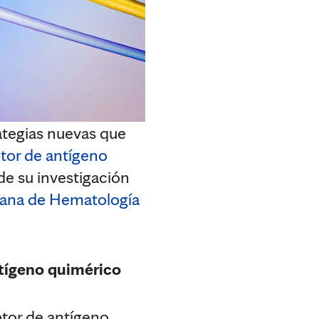
ategias nuevas que
ptor de antígeno
de su investigación
cana de Hematología
ntígeno quimérico
ptor de antígeno