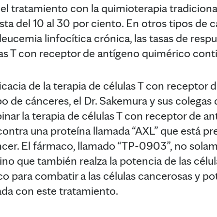
 del tratamiento con la quimioterapia tradicio
ta del 10 al 30 por ciento. En otros tipos de c
leucemia linfocítica crónica, las tasas de resp
ulas T con receptor de antígeno quimérico cont
ficacia de la terapia de células T con receptor 
po de cánceres, el Dr. Sakemura y sus colegas 
inar la terapia de células T con receptor de a
contra una proteína llamada “AXL” que está pr
ncer. El fármaco, llamado “TP-0903”, no solam
ino que también realza la potencia de las célu
o para combatir a las células cancerosas y p
nada con este tratamiento.