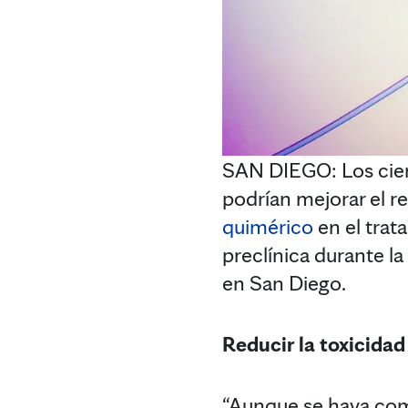
SAN DIEGO: Los cient
podrían mejorar el r
quimérico
en el trat
preclínica durante la
en San Diego.
Reducir la toxicidad
“Aunque se haya comp