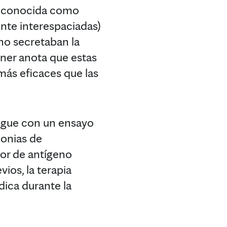
ca conocida como
nte interespaciadas)
no secretaban la
rner anota que estas
más eficaces que las
sigue con un ensayo
lonias de
tor de antígeno
ios, la terapia
dica durante la