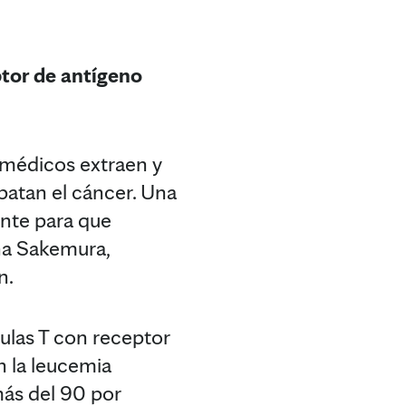
ptor de antígeno
s médicos extraen y
batan el cáncer. Una
iente para que
ona Sakemura,
n.
lulas T con receptor
n la leucemia
más del 90 por