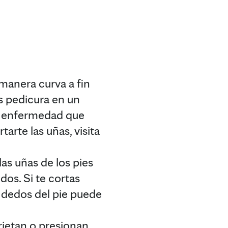
manera curva a fin
s pedicura en un
na enfermedad que
arte las uñas, visita
as uñas de los pies
os. Si te cortas
s dedos del pie puede
ietan o presionan