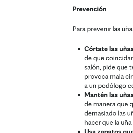
Prevención
Para prevenir las uña
Córtate las uñas
de que coincidan
salón, pide que 
provoca mala circ
a un podólogo co
Mantén las uñas
de manera que qu
demasiado las uñ
hacer que la uña
Usa zapatos qu