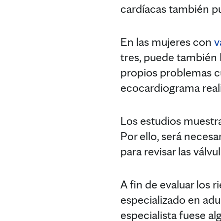
cardíacas también p
En las mujeres con
v
tres, puede también h
propios problemas c
ecocardiograma real
Los estudios muestran
Por ello, será neces
para revisar las válv
A fin de evaluar los 
especializado en adu
especialista fuese a