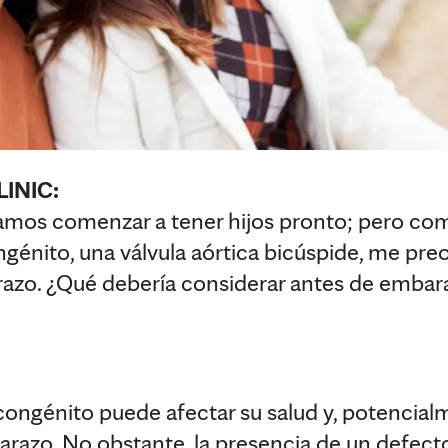
INIC:
amos comenzar a tener hijos pronto; pero co
génito, una válvula aórtica bicúspide, me pr
arazo. ¿Qué debería considerar antes de emba
congénito puede afectar su salud y, potencialm
razo. No obstante, la presencia de un defect