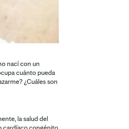
mo nací con un
eocupa cuánto pueda
razarme? ¿Cuáles son
ente, la salud del
o cardíaco congénito