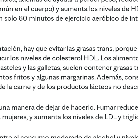
mún en el cuerpo) y aumenta los niveles de H
n solo 60 minutos de ejercicio aeróbico de i
ntación, hay que evitar las grasas trans, porq
ucir los niveles de colesterol HDL. Los alimen
teles y las galletas, suelen contener grasas tr
ntos fritos y algunas margarinas. Además, co
de la carne y de los productos lácteos no des
una manera de dejar de hacerlo. Fumar reduce
mujeres, y aumenta los niveles de LDL y trigli
entre el consumo moderado de alcohol y nivel