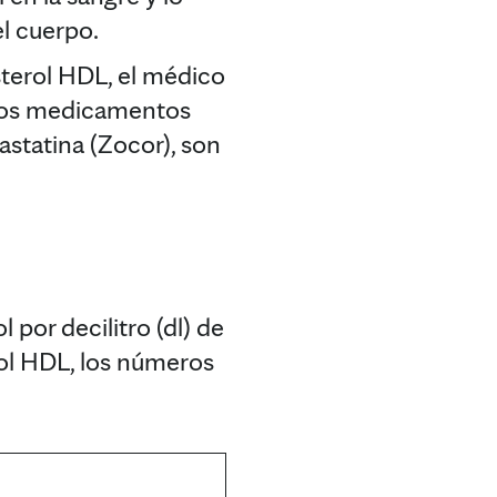
el cuerpo.
sterol HDL, el médico
 Los medicamentos
astatina (Zocor), son
 por decilitro (dl) de
rol HDL, los números