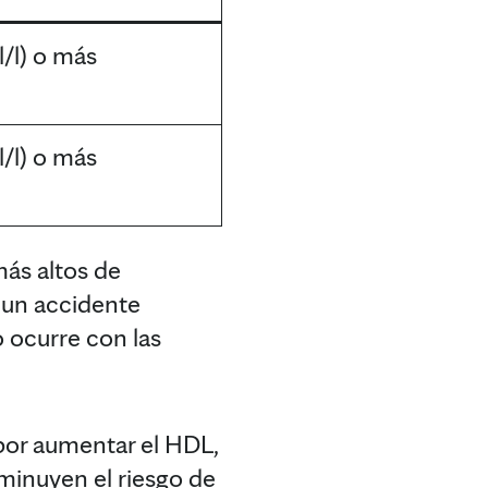
/l) o más
/l) o más
más altos de
 un accidente
 ocurre con las
por aumentar el HDL,
minuyen el riesgo de