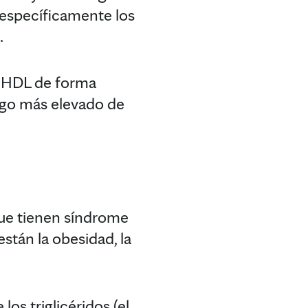
específicamente los
.
e HDL de forma
esgo más elevado de
que tienen síndrome
stán la obesidad, la
os triglicéridos (el