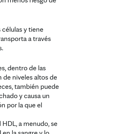
 células y tiene
transporta a través
s.
s, dentro de las
de niveles altos de
veces, también puede
echado y causa un
n por la que el
l HDL, a menudo, se
 en la sangre y lo