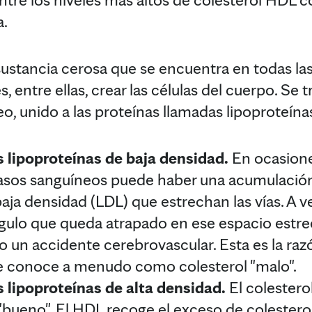
a.
sustancia cerosa que se encuentra en todas las
s, entre ellas, crear las células del cuerpo. Se 
o, unido a las proteínas llamadas lipoproteína
s lipoproteínas de baja densidad.
En ocasione
asos sanguíneos puede haber una acumulación 
baja densidad (LDL) que estrechan las vías. A 
gulo que queda atrapado en ese espacio estr
o un accidente cerebrovascular. Esta es la razó
se conoce a menudo como colesterol "malo".
s lipoproteínas de alta densidad.
El colestero
"bueno". El HDL recoge el exceso de colesterol