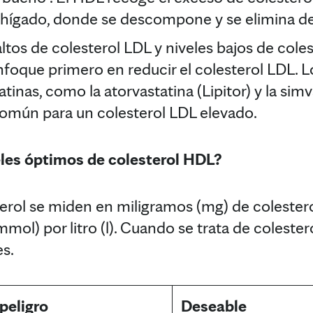
al hígado, donde se descompone y se elimina d
ltos de colesterol LDL y niveles bajos de cole
foque primero en reducir el colesterol LDL.
nas, como la atorvastatina (Lipitor) y la simv
común para un colesterol LDL elevado.
eles óptimos de colesterol HDL?
erol se miden en miligramos (mg) de colesterol
mol) por litro (l). Cuando se trata de coleste
s.
peligro
Deseable