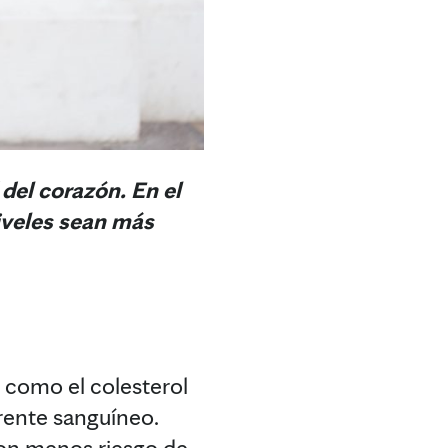
del corazón. En el
niveles sean más
o como el colesterol
rente sanguíneo.
 con menos riesgo de