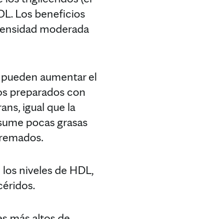
DL. Los beneficios
ntensidad moderada
ue pueden aumentar el
tos preparados con
ans, igual que la
nsume pocas grasas
cremados.
 los niveles de HDL,
céridos.
es más altos de