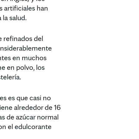
 artificiales han
la salud.
e refinados del
considerablemente
sentes en muchos
e en polvo, los
telería.
es es que casi no
tiene alrededor de 16
tas de azúcar normal
on el edulcorante