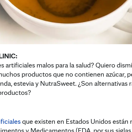
INIC:
s artificiales malos para la salud? Quiero dis
muchos productos que no contienen azúcar, p
da, estevia y NutraSweet. ¿Son alternativas r
 productos?
ficiales
que existen en Estados Unidos están r
imentos y Medicamentos (FDA, por sus siglas e