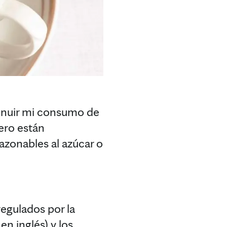
minuir mi consumo de
ero están
azonables al azúcar o
egulados por la
n inglés) y los