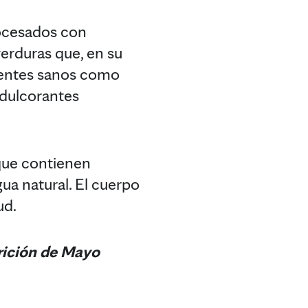
rocesados con
verduras que, en su
rientes sanos como
edulcorantes
 que contienen
gua natural. El cuerpo
ud.
rición de Mayo