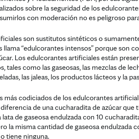
lizados sobre la seguridad de los edulcorantes
umirlos con moderación no es peligroso para 
ificiales son sustitutos sintéticos o sumament
los llama “edulcorantes intensos” porque son 
úcar. Los edulcorantes artificiales están pre
, tales como las gaseosas, las mezclas de lech
adas, las jaleas, los productos lácteos y la pas
 más codiciados de los edulcorantes artificial
a diferencia de una cucharadita de azúcar que 
una lata de gaseosa endulzada con 10 cucharadi
pero la misma cantidad de gaseosa endulzada c
no tiene ninguna.