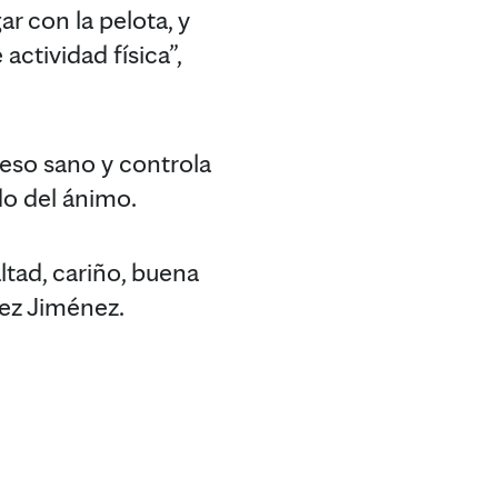
ar con la pelota, y
ctividad física”,
peso sano y controla
do del ánimo.
ltad, cariño, buena
pez Jiménez.