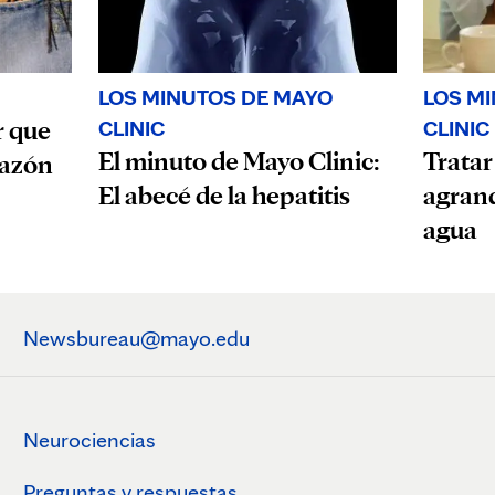
LOS MINUTOS DE MAYO
LOS M
r que
CLINIC
CLINIC
El minuto de Mayo Clinic:
Tratar
razón
El abecé de la hepatitis
agran
agua
Newsbureau@mayo.edu
Neurociencias
Preguntas y respuestas