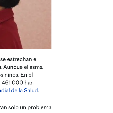
s se estrechan e
. Aunque el asma
s niños. En el
e 461 000 han
ial de la Salud
.
 tan solo un problema