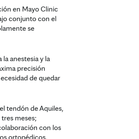
ción en Mayo Clinic
ajo conjunto con el
solamente se
la anestesia y la
áxima precisión
 necesidad de quedar
el tendón de Aquiles,
e tres meses;
 colaboración con los
tos ortopédicos.