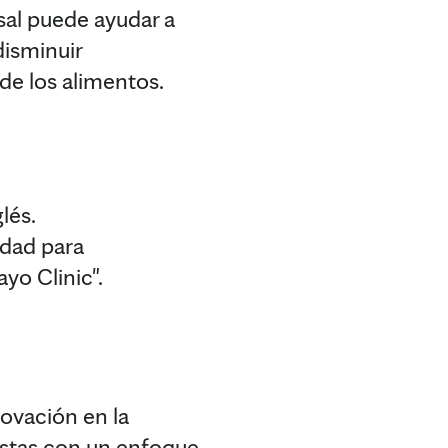
sal puede ayudar a
disminuir
de los alimentos.
lés.
idad para
yo Clinic".
novación en la
uestas con un enfoque