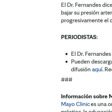
El Dr. Fernandes dic
bajar su presión arte
progresivamente el c
PERIODISTAS
:
El Dr. Fernandes
Pueden descargar
difusión
aquí
. R
###
Información sobre M
Mayo Clinic
es una or
práctica, la educació