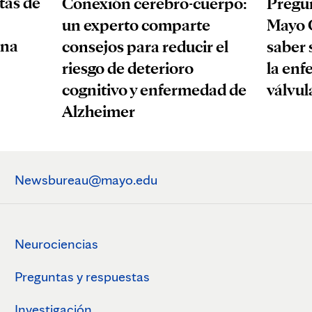
tas de
Conexión cerebro-cuerpo:
Pregun
un experto comparte
Mayo C
una
consejos para reducir el
saber 
riesgo de deterioro
la enf
cognitivo y enfermedad de
válvul
Alzheimer
Newsbureau@mayo.edu
Neurociencias
Preguntas y respuestas
Investigación