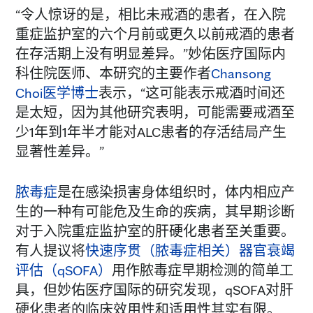
“令人惊讶的是，相比未戒酒的患者，在入院
重症监护室的六个月前或更久以前戒酒的患者
在存活期上没有明显差异。”妙佑医疗国际内
科住院医师、本研究的主要作者
Chansong
Choi医学博士
表示，“这可能表示戒酒时间还
是太短，因为其他研究表明，可能需要戒酒至
少1年到1年半才能对ALC患者的存活结局产生
显著性差异。”
脓毒症
是在感染损害身体组织时，体内相应产
生的一种有可能危及生命的疾病，其早期诊断
对于入院重症监护室的肝硬化患者至关重要。
有人提议将
快速序贯（脓毒症相关）器官衰竭
评估（qSOFA）
用作脓毒症早期检测的简单工
具，但妙佑医疗国际的研究发现，qSOFA对肝
硬化患者的临床效用性和适用性其实有限。