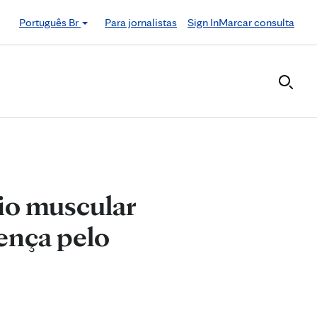
Português Br
Para jornalistas
Sign In
Marcar consulta
bio muscular
ença pelo