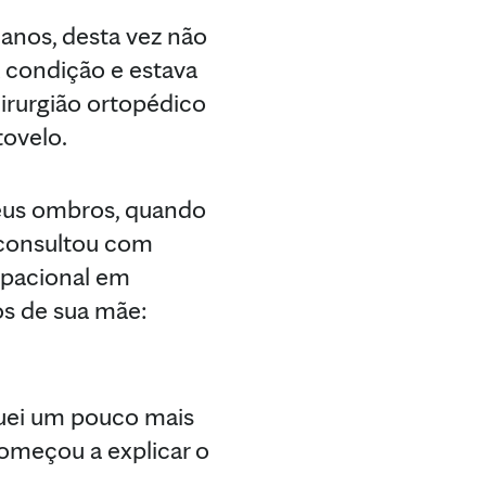
anos, desta vez não
 condição e estava
irurgião ortopédico
tovelo.
seus ombros, quando
e consultou com
cupacional em
os de sua mãe:
quei um pouco mais
começou a explicar o