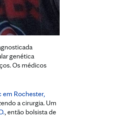
iagnosticada
lar genética
aços. Os médicos
c em Rochester,
zendo a cirurgia. Um
D.
, então bolsista de