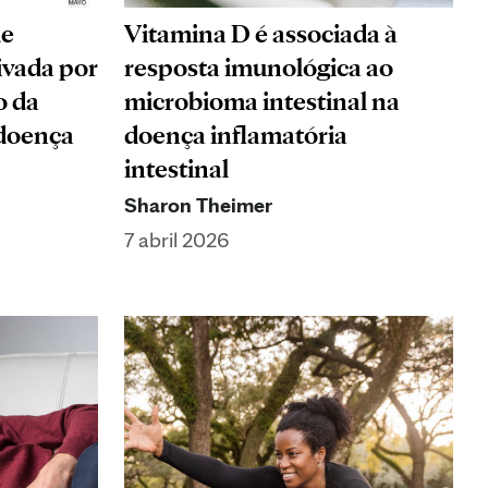
de
Vitamina D é associada à
ivada por
resposta imunológica ao
o da
microbioma intestinal na
 doença
doença inflamatória
intestinal
Sharon Theimer
7 abril 2026