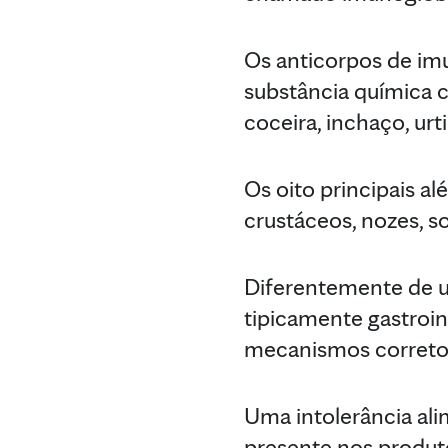
Os anticorpos de im
substância química 
coceira, inchaço, urti
Os oito principais a
crustáceos, nozes, soj
Diferentemente de um
tipicamente gastroin
mecanismos corretos
Uma intolerância al
presente nos produto