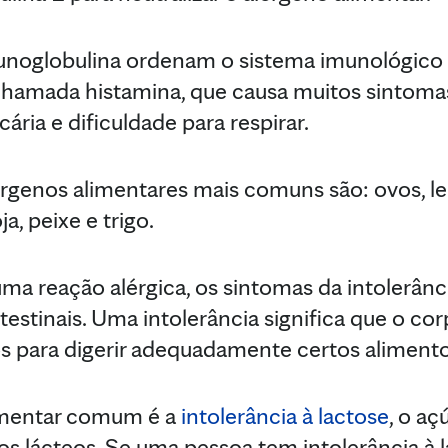
unoglobulina ordenam o sistema imunológico 
chamada histamina, que causa muitos sintoma
cária e dificuldade para respirar.
lérgenos alimentares mais comuns são: ovos, l
a, peixe e trigo.
a reação alérgica, os sintomas da intolerânc
testinais. Uma intolerância significa que o co
 para digerir adequadamente certos alimento
imentar comum é a
intolerância à lactose
, o aç
s lácteos. Se uma pessoa tem intolerância à 