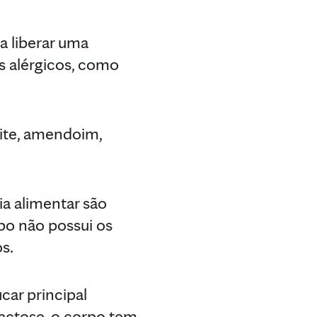
a liberar uma
s alérgicos, como
eite, amendoim,
ia alimentar são
rpo não possui os
s.
úcar principal
lactose, o corpo tem