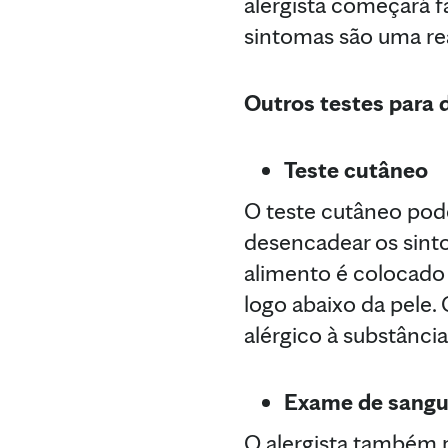
alergista começará f
sintomas são uma rea
Outros testes para 
Teste cutâneo
O teste cutâneo pod
desencadear os sint
alimento é colocado
logo abaixo da pele.
alérgico à substância
Exame de sang
O alergista também 