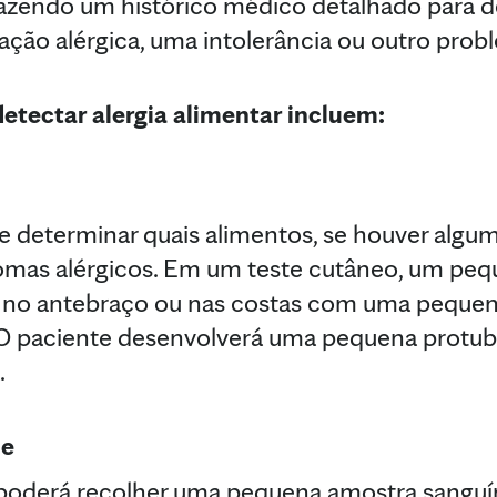
azendo um histórico médico detalhado para d
ção alérgica, uma intolerância ou outro prob
detectar alergia alimentar incluem:
e determinar quais alimentos, se houver alg
omas alérgicos. Em um teste cutâneo, um peq
 no antebraço ou nas costas com uma pequen
 O paciente desenvolverá uma pequena protube
.
ue
poderá recolher uma pequena amostra sanguí