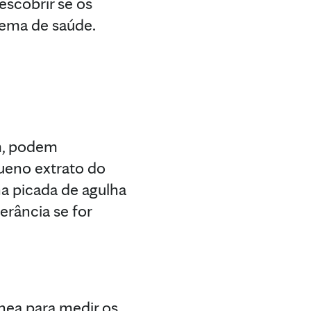
escobrir se os
lema de saúde.
um, podem
ueno extrato do
a picada de agulha
rância se for
nea para medir os