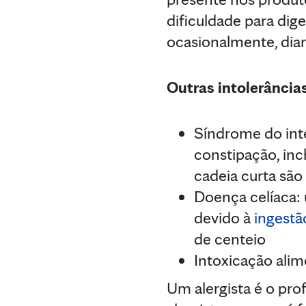
dificuldade para dig
ocasionalmente, diar
Outras intolerância
Síndrome do inte
constipação, inc
cadeia curta sã
Doença celíaca:
devido à
ingestã
de centeio
Intoxicação ali
Um alergista é o prof