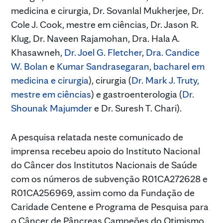
medicina e cirurgia, Dr. Sovanlal Mukherjee, Dr.
Cole J. Cook, mestre em ciências, Dr. Jason R.
Klug, Dr. Naveen Rajamohan, Dra. Hala A.
Khasawneh,
Dr. Joel G. Fletcher
,
Dra. Candice
W. Bolan
e
Kumar Sandrasegaran, bacharel em
medicina e cirurgia
), cirurgia (
Dr. Mark J. Truty,
mestre em ciências
) e gastroenterologia (
Dr.
Shounak Majumder
e Dr. Suresh T. Chari).
A pesquisa relatada neste comunicado de
imprensa recebeu apoio do Instituto Nacional
do Câncer dos Institutos Nacionais de Saúde
com os números de subvenção R01CA272628 e
R01CA256969, assim como da Fundação de
Caridade Centene e Programa de Pesquisa para
o Câncer de Pâncreas Campeões do Otimismo