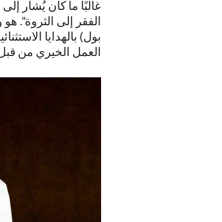
غالبًا ما كان يُشار إ
الفقر إلى الثروة". هو
بول) بالهدايا الاستثن
العمل الخيري من قبل ف