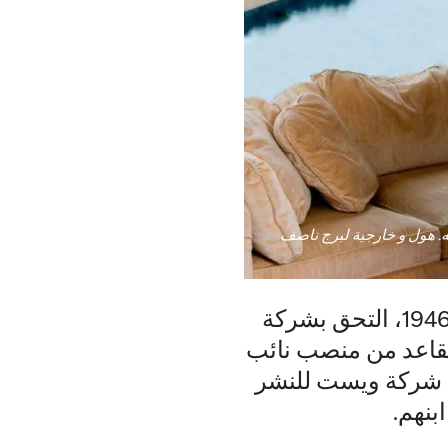
ه. هول و خارجية لبرج ناصف
لقد التحق السيد ناصف بالجيش في سن 19 عامًا. وعند عودته في عام 1946، التحق بشركة
تقاعد من منصب نائب
بت شركة ويست للنشر
بنهم.