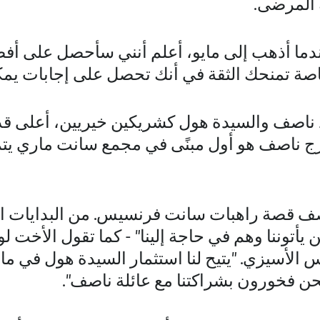
ة المرضى.
دما أذهب إلى مايو، أعلم أنني سأحصل على أفض
صة تمنحك الثقة في أنك تحصل على إجابات يمكنك
 ناصف والسيدة هول كشريكين خيريين، أعلى قدر م
ج ناصف هو أول مبنًى في مجمع سانت ماري يت
صف قصة راهبات سانت فرنسيس. من البدايات الم
 يأتوننا وهم في حاجة إلينا" - كما تقول الأخت ل
لأسيزي. "يتيح لنا استثمار السيدة هول في ماي
نحن فخورون بشراكتنا مع عائلة ناصف".