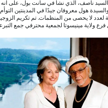
لى السيد ناصف، الذي نشأ في سانت بول، على أنه 
 والسيدة هول معروفان جيدًا في المدينتين التوأم
ائية لعدد لا يحصى من المنظمات. تم تكريم الزوجي
رع ولاية مينيسوتا لجمعية محترفي جمع التبرعات ف