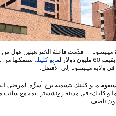
 مينيسوتا — قدّمت فاعلة الخير هيلين هول من 
ن دولار ل
مايو كلينك
ستمكنها من ت
في ولاية مينيسوتا إلى الأفضل.
ستقوم مايو كلينك بتسمية برج أسرِّة المرضى الذي
يو كلينك- في مدينة روتشستر، بمجمع سانت م
جون ناصف.