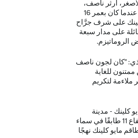
لأصغر، آرثر ناصف،
لعملية جراحية منقذة للحياة في مستشفى سانت ماري في الستينيات عندما كان بعمر 16
كلينك على شرف جرَّاح
عائلة على مدار سبعة
 الروماتيزم.
يذي: "كان لجون ناصف
 ممتنون للغاية
 ملاءمة لتكريم
 كلينك - مدينة
روتشستر، مجمع سانت ماري، على مساحة 430,000 قدم مربع وبارتفاع 11 طابقًا في سماء
يوفر طاقم مايو كلينك نهجًا