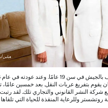
هيلين أي
يقوم بتفريغ عربات النقل. بعد خمسين عامًا، 
يع شركة النشر القانوني والتجاري تلك. لقد رت
ة روتشستر وللرعاية المنقذة للحياة التي تلقاها ا