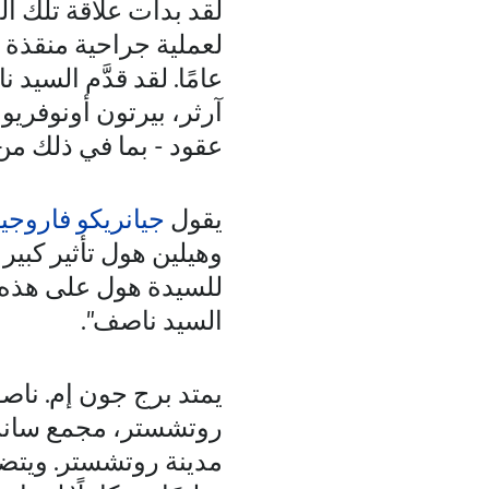
لقد بدأت علاقة تلك ال
عامًا. لقد قدَّم السي
آرثر، بيرتون أونوفريو،
عقود - بما في ذلك م
يقول
جيانريكو فاروجي
وهيلين هول تأثير كبير
للسيدة هول على هذه ال
السيد ناصف".
يمتد برج جون إم. ناص