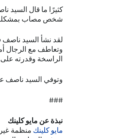
كثيرًا ما قال السيد ن
شخص مصاب بمشكلة ط
لقد نشأ السيد ناصف 
وتعاطف مع الرجال أمث
الراسخة وقدرته على ا
وتوفي السيد ناصف عام 2018 في عيد ميلاده الرابع وال
###
نبذة عن مايو كلينك
مايو كلينك
منظمة غير ر