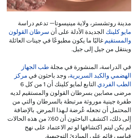
مدينة روتشستر، ولاية مينيسوتا— تدعم دراسة
مايو كلينك
الجديدة الأدلة على أن
سرطان القولون
والمستقيم
غالبًا ما يكون مطبوعًا في جينات العائلة
وينتقل من جيل إلى جيل.
في الدراسة، المنشورة في مجلة
طب الجهاز
الهضمي والكبد السريرية
، وجد باحثون في
مركز
الطب الفردي
التابع لمايو كلينك أن 1 من كل 6
مرضى مصابين بسرطان القولون والمستقيم لديه
طفرة جينية موروثة مرتبطة بالسرطان والتي من
المحتمل أن تجعله عُرضة لـهذا المرض. بالإضافة
إلى ذلك، اكتشف الباحثون أن 60٪ من هذه الحالات
لم يكن ليتم اكتشافها لو تم الاعتماد على نهج
قياسي قائم على المبادئ التوجيهية.