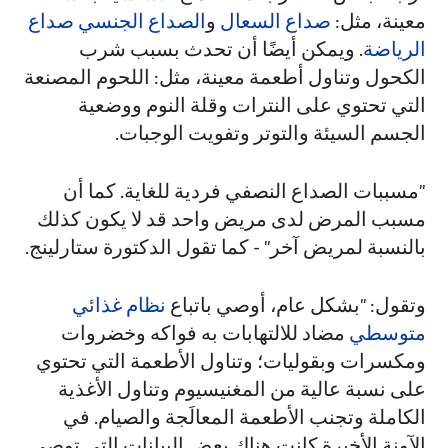
معينة، مثل:
صداع السعال
و
الصداع الجنسي
صداع
الرياضة
. ويمكن أيضًا أن تحدث بسبب شرب
الكحول وتناول أطعمة معينة، مثل: اللحوم المصنعة
التي تحتوي على النترات وقلة النوم ووضعية
الجسم السيئة والتوتر وتفويت الوجبات.
"مسببات الصداع النصفي فردية للغاية. كما أن
مسبب المرض لدى مريض واحد قد لا يكون كذلك
بالنسبة لمريض آخر" - كما تقول الدكتورة ستارلينج.
وتقول: "بشكل عام، أوصي باتباع
نظام غذائي
متوسطي
مضاد للالتهابات به فواكه وخضروات
ومكسرات وبقوليات؛ وتناول الأطعمة التي تحتوي
على نسبة عالية من المغنيسيوم وتناول الأغذية
الكاملة وتجنب الأطعمة المعالَجة والصيام. في
الآونة الأخيرة كانت هناك بعض البيانات التي توصي