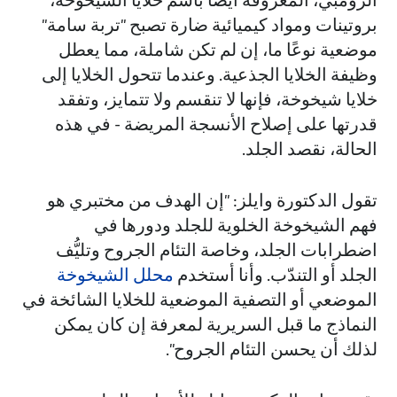
بروتينات ومواد كيميائية ضارة تصبح "تربة سامة"
موضعية نوعًا ما، إن لم تكن شاملة، مما يعطل
وظيفة الخلايا الجذعية. وعندما تتحول الخلايا إلى
خلايا شيخوخة، فإنها لا تنقسم ولا تتمايز، وتفقد
قدرتها على إصلاح الأنسجة المريضة - في هذه
الحالة، نقصد الجلد.
تقول الدكتورة وايلز: "إن الهدف من مختبري هو
فهم الشيخوخة الخلوية للجلد ودورها في
اضطرابات الجلد، وخاصة التئام الجروح وتليُّف
الجلد أو التندّب. وأنا أستخدم
محلل الشيخوخة
الموضعي أو التصفية الموضعية للخلايا الشائخة في
النماذج ما قبل السريرية لمعرفة إن كان يمكن
لذلك أن يحسن التئام الجروح".