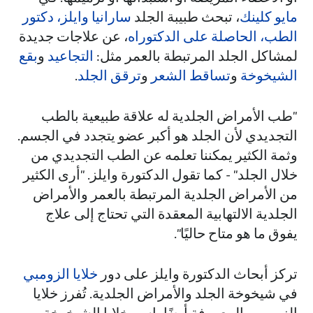
مايو كلينك
، تبحث طبيبة الجلد
سارانيا وايلز، دكتور
الطب، الحاصلة على الدكتوراه
، عن علاجات جديدة
لمشاكل الجلد المرتبطة بالعمر مثل:
التجاعيد
و
بقع
الشيخوخة
و
تساقط الشعر
و
ترقق الجلد
.
"طب الأمراض الجلدية له علاقة طبيعية بالطب
التجديدي لأن الجلد هو أكبر عضو يتجدد في الجسم.
وثمة الكثير يمكننا تعلمه عن الطب التجديدي من
خلال الجلد" - كما تقول الدكتورة وايلز. "أرى الكثير
من الأمراض الجلدية المرتبطة بالعمر والأمراض
الجلدية الالتهابية المعقدة التي تحتاج إلى علاج
يفوق ما هو متاح حاليًا".
تركز أبحاث الدكتورة وايلز على دور
خلايا الزومبي
في شيخوخة الجلد والأمراض الجلدية. تُفرز خلايا
الزومبي، المعروفة أيضًا باسم خلايا الشيخوخة،