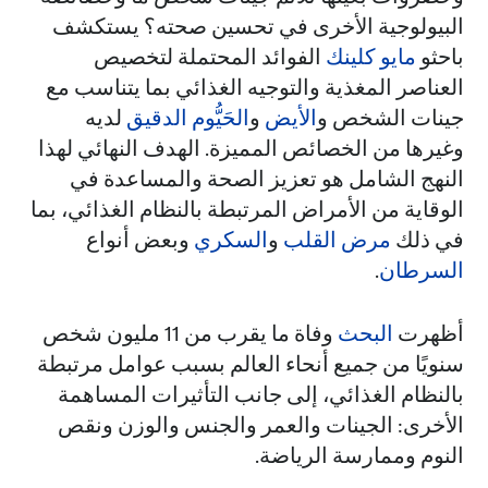
البيولوجية الأخرى في تحسين صحته؟ يستكشف
باحثو
مايو كلينك
الفوائد المحتملة لتخصيص
العناصر المغذية والتوجيه الغذائي بما يتناسب مع
جينات الشخص و
الأيض
و
الحَيُّوم الدقيق
لديه
وغيرها من الخصائص المميزة. الهدف النهائي لهذا
النهج الشامل هو تعزيز الصحة والمساعدة في
الوقاية من الأمراض المرتبطة بالنظام الغذائي، بما
في ذلك
مرض القلب
و
السكري
وبعض أنواع
السرطان
.
أظهرت
البحث
وفاة ما يقرب من 11 مليون شخص
سنويًا من جميع أنحاء العالم بسبب عوامل مرتبطة
بالنظام الغذائي، إلى جانب التأثيرات المساهمة
الأخرى: الجينات والعمر والجنس والوزن ونقص
النوم وممارسة الرياضة.