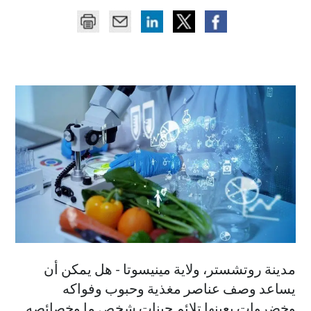
مدينة روتشستر، ولاية مينيسوتا - هل يمكن أن
يساعد وصف عناصر مغذية وحبوب وفواكه
وخضروات بعينها تلائم جينات شخص ما وخصائصه