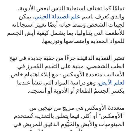
تمامًا كما تختلف استجابة الناس لبعض الأدوية،
والذي يُعرف باسم
علم الصيدلة الجيني
، يمكن
لجينات الشخص ونمط حياته أيضًا تغيير استجاباته
للأطعمة التي يتناولها، بما يشمل كيفية أيض الجسم
للمواد المغذية وامتصاصها وتوزيعها.
تعتبر التغذية الدقيقة جزءًا من حقبة جديدة في نهج
الطب الشخصي، مبنية على التقدم المُحرز في
الأساليب متعددة الأومكس - مع إيلاء اهتمام خاص
لعلم الأيض
، وهو دراسة المواد التي تنشأ عندما
يكسر الجسمُ الطعامَ أو الأدوية أو أنسجته.
متعددة الأومكس هي مزيج من نهجين من
"الأومكس" أو أكثر. فيما يتعلق بالتغذية، تُستخدم
الجينوميات والأيض والحَيُّوم الدقيق للمريض في