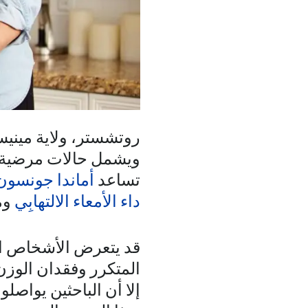
روتشستر، ولاية مينيس
ويشمل حالات مرضية
تساعد
أماندا جونسون
داء الأمعاء الالتهابِي
وما
قد يتعرض الأشخاص الم
المتكرر وفقدان الوزن
إلا أن الباحثين يواصل