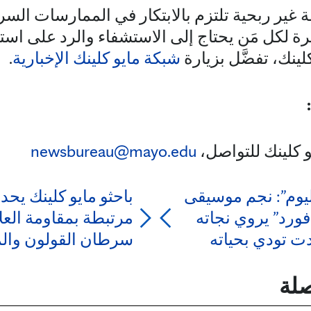
ر ربحية تلتزم بالابتكار في الممارسات السري
رة لكل مَن يحتاج إلى الاستشفاء والرد على است
لينك، تفضَّل بزيارة
شبكة مايو كلينك الإخبارية
.
و كلينك للتواصل،
newsbureau@mayo.edu
ليوم”: نجم موسيقى
باحثو مايو كلينك يحد
ورد” يروي نجاته
مرتبطة بمقاومة العل
دت تودي بحياته
سرطان القولون والم
صلة