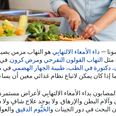
وتا —
داء الأمعاء الالتهابِي
هو التهاب مزمن يصي
 مثل
التهاب القولون التقرحي
و
مرض كرون
. في 
، دكتورة في الطب
،
طبيبة الجهاز الهضمي
في
م
 إذا كان يمكن لاتباع نظام غذائي معين أن يساع
صابون بداء الأمعاء الالتهابِي لأعراض مستمرة
 وآلام البطن والإرهاق. ولا يوجد علاج شافٍ و
ون البحث في دور الجينات و
الحَيُّوم الدقيق
والعوام