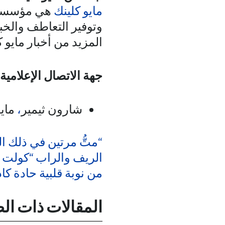
مايو كلينك
هي مؤسسة غي
وتوفير التعاطف والخب
المزيد من أخبار مايو ك
جهة الاتصال الإعلامية:
شارون ثيمير
،
ماي
“متُّ مرتين في ذلك ا
الريف والراب “كولت ف
من نوبة قلبية حادة كا
المقالات ذات ال