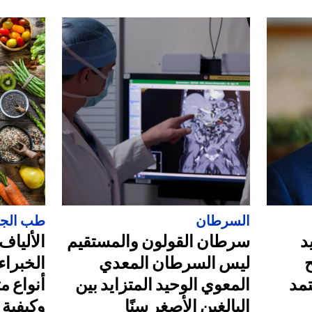
السرطان
طب الجه
د
سرطان القولون والمستقيم
الألياف
ليس السرطان المعدي
الخبراء
تمد
المعوي الوحيد المتزايد بين
أنواع م
البالغين الأصغر سنًا
وكيفية ز