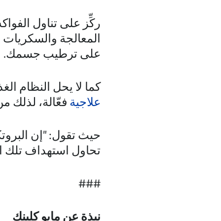
ركِّز على تناول الفو
المعالجة والسكريات ا
على ترطيب جسمك.
كما لا يحل النظام الغ
علاجية
فعّالة، لذلك من
حيث تقول: "إن البروتك
تحاول استهداف تلك الا
###
نبذة عن مايو كلينك