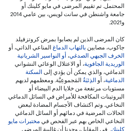
المحتمل. تم تقييم المرضى في مايو كلينك أو
جامعة واشنطن في سانت لويس، بين عامي 2014
و2021.
كان المرضى الذين لم يصابوا بمرض كروتزفيلد
جاكوب، مصابين
بالتهاب الدماغ
المناعي الذاتي، أو
الخرف الجبهي الصدغي
،
أو النواسير الشريانية
الوريدية الجافوية
، أو الاعتلال الوعائي النشواني
الدماغي، والذي يمكن أن يؤدي إلى
السكتة
الدماغية
، أو
الذِئبَةُ
المَجموعِيَّة. ومعظمهم لديهم
مستويات مرتفعة من خلايا الدم البيضاء أو
البروتينات المكافحة للأمراض في السائل الدماغي
النخاعي. وتم اكتشاف الأجسام المضادة لبعض
الحالات المرضية في دمائهم أو السائل الدماغي
النخاعي الخاص بهم عبر الفحص في
مختبرات مايو
كلينك
. في المقابل، وجدنا أن غالبية المرضى