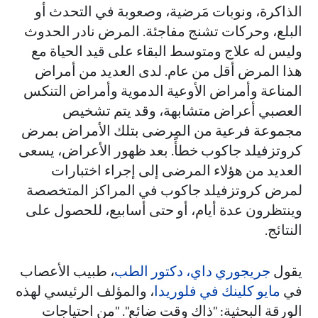
الذاكرة، ونوبات مَرضية، وصعوبة في التحدث أو
البلع، وحركات تشنج مفاجئة. المرض نادر الحدوث
وليس له علاج ومتوسط البقاء على قيد الحياة مع
هذا المرض أقل من عام. لدى العديد من أمراض
المناعة وأمراض الأوعية الدموية وأمراض التنكس
العصبي أعراض متشابهة، وقد يتم تشخيص
مجموعة فرعية من المرضى بتلك الأمراض بمرض
كروتزفيلد جاكوب خطأً. بعد ظهور الأعراض، يسعى
العديد من هؤلاء المرضى إلى إجراء اختبارات
لمرض كروتزفيلد جاكوب في المراكز المتخصصة
وينتظرون عدة أيام، أو حتى أسابيع، للحصول على
النتائج.
يقول
جريجوري داي، دكتور الطب
، طبيب الأعصاب
في
مايو كلينك في فلوريدا
، والمؤلف الرئيسي لهذه
الورقة البحثية: "ذاك وقت ضائع". "من احتياجات