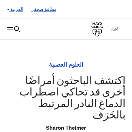
Skip to Content
بطاقة صحفي
العربية
العلوم العصبية
اكتشف الباحثون أمراضًا
أخرى قد تحاكي اضطراب
الدماغ النادر المرتبط
بالخَرَف
Sharon Theimer