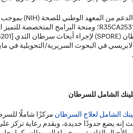
وR01CA225662 وR35CA253187؛ ومنحة البرامج المتخصصة 
لابريسي في البحوث السريرية/التحويلية في ماي
كلينك الشامل للسرطان
ينك الشامل لعلاج السرطان
مركزًا شاملًا للسر
ث إنه يضع حدودًا جديدة، ويقدم رعاية تركز ع
 الأجيال القادمة من خبراء السرطان، كما يجل