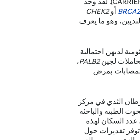
(CARRIERS). لقد وجد
BRCA
أو
CHEK2
ثديين، وهو ما يعرف
ومية لديهن احتمالية
لحاملات لجين
PALB2
،
 المصابات بمرض
طان الثدي في مركز
حوث الطبية والباحثة
 عدد السكان لهذه
 توفر تقديرات حول