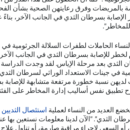
صة بالمريضات وفرق رعايتهن الصحية بشأن ال
الإصابة بسرطان الثدي في الجانب الآخر، بناءً 
لمخاطر".
النساء الحاملات لطفرات السلالة الجرثومية في 
لخطر للإصابة بسرطان الثدي في الجانب الآخر، 
الثدي بعد مرحلة الإياس. لقد وجدت الدراسة أن
ة في جينات الاستعداد الوراثي لسرطان الثدي،
ت لديهن نسبة خطورة مرتفعة متشابهة للإصابة 
ترح تطبيق نفس أساليب إدارة المخاطر على الفئت
خضع العديد من النساء لعملية
استئصال الثديين
ل
ان الثدي". "الآن لدينا معلومات نستعين بها عند
 أو السعي لإجراء مراقبة صارمة، أو تناول علاج 