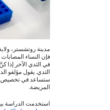
مدينة روتشستر، ولاية 
فإن النساء المصابات 
في الثدي الآخر إذا كنَ
الثدي. يقول مؤلفو ال
ستساعد في تخصيص أس
المريضة.
استخدمت الدراسة بيانات لـ 15,104 امرأة أجريت عليهن متابعات