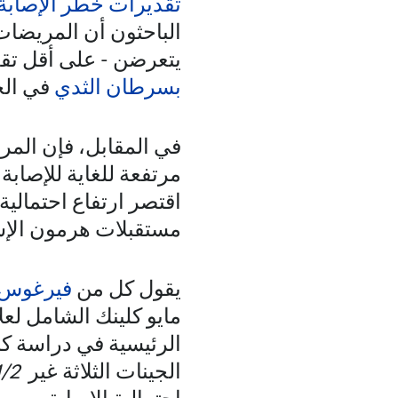
تقديرات خطر الإصابة 
الباحثون أن المريضات
يتعرضن - على أقل تقد
بسرطان الثدي
في الج
في المقابل، فإن الم
مرتفعة للغاية للإصابة
اقتصر ارتفاع احتمالي
مستقبلات هرمون الإس
يقول كل من
فيرغوس ك
مايو كلينك الشامل لعل
الرئيسية في دراسة كا
الجينات الثلاثة غير
/2