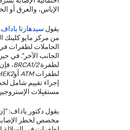
احتمالية الإصابة بسر
الإياس، والعرق أو الخ
يقول
سيدهارتا ياداف،
من مركز مايو كلينك 
الحاملات لطفرات في ا
الجانب الآخر". في حي
لطفرة
BRCA1/2
، فإن
لطفرات
ATM
أو
HEK2
إجراء تقييم شامل لخط
مستقبِلات الإستروجين،
يقول دكتور ياداف: "إ
مخصص لخطر الإصابة ب
لطفرات في السلالة ال