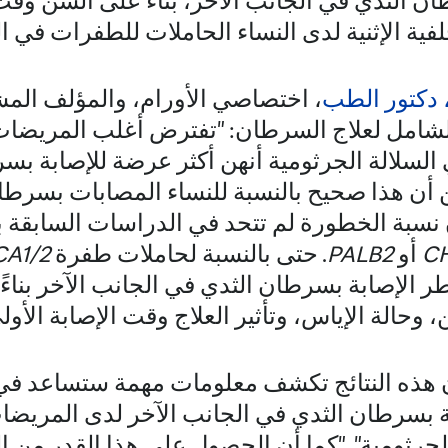
طان الثدي في الجانب الآخر، بناءً على السن و
لفية الإثنية لدى النساء الحاملات للطفرات في ال
 دكتور الطب
، اختصاصي الأورام، والمؤلف الم
الشامل لعلاج السرطان: "تفترض أغلب المريضا
لسلالة الجرثومية أنهن أكثر عرضة للإصابة بس
ن أن هذا صحيح بالنسبة للنساء المصابات بسرطا
 نسبة الخطورة لم تتحد في الدراسات السابقة ب
C
أو
PALB2
. حتى بالنسبة لحاملات طفرة
A1/2
ر الإصابة بسرطان الثدي في الجانب الآخر بناءً
 وحالة الإياس، وتأثير العلاج وقت الإصابة الأو
ن هذه النتائج تكشف معلومات مهمة ستساعد في 
سرطان الثدي في الجانب الآخر لدى المريضات 
جرثومية". "كما أن الحصول على هذا القدر من 