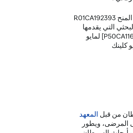
حصلت الدراسة على الدعم من المعهد الوطني للصحة (NIH) بموجب المنح R01CA192393
للتميز البحثي التي يقدمها
المعهد الوطني للسرطان (SPORE) لإجراء أبحاث سرطان الثدي [P50CA116201] لمايو
و كلينك
طان من قبل
المعهد
لى المرضى، ويطور
ب أبحاث السرطان