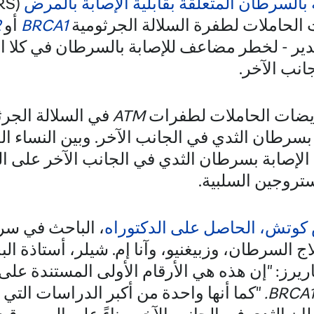
بالسرطان المتعلقة بقابلية الإصابة بالمرض
 الحاملات لطفرة السلالة الجرثومية
BRCA1
أو
2
ير - لخطر مضاعف للإصابة بالسرطان في كلا ال
انب الآخر.
ريضات الحاملات لطفرات
ATM
في السلالة الجرث
 بسرطان الثدي في الجانب الآخر. وبين النساء ا
ة الإصابة بسرطان الثدي في الجانب الآخر على
تروجين السلبية.
وتش، الحاصل على الدكتوراه
، الباحث في سر
اج السرطان، وزبيغنيو، وآنا إم. شيلر، أستاذة الب
ريرز: "إن هذه هي الأرقام الأولى المستندة على
BRCA1
.
"كما أنها واحدة من أكبر الدراسات التي