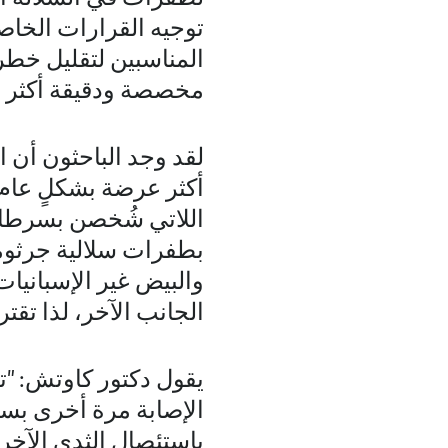
توجيه القرارات الخا
المناسبين لتقليل خطر 
مخصصة ودقيقة أكثر ل
لقد وجد الباحثون أن 
أكثر عرضة بشكلٍ عام 
اللاتي شُخصن بسرطان 
بطفرات سلالية جرثومي
والبيض غير الإسبانيا
الجانب الآخر، لذا تق
يقول دكتور كاوتش: "ت
الإصابة مرة أخرى بسرط
باستئصال الثدي الآخر،