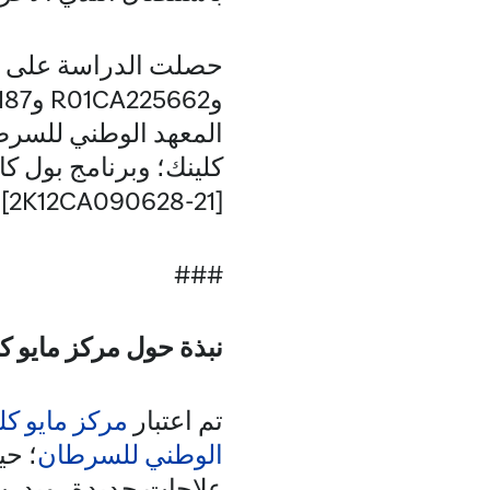
كلينك؛ وبرنامج بول كا
[2K12CA090628-21].
###
نبذة حول مركز مايو 
تم اعتبار
مركز مايو كل
الوطني للسرطان
؛ حي
علاجات جديدة، ويدرب